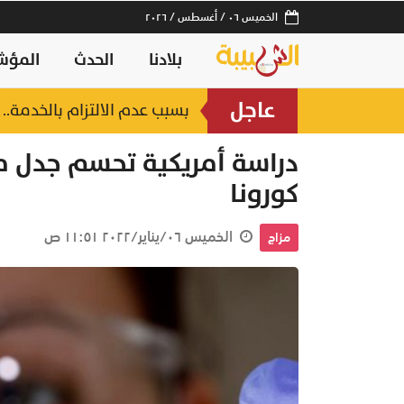
الخميس ٠٦ / أغسطس / ٢٠٢٦
بلادنا
الحدث
المؤش
عاجل
بسبب عدم الالتزام بالخدمة.. إدانة 3 مؤسسات في قطاع إصلاح الم
دراسة أمريكية تحسم جدل مشك
كورونا
الخميس ٠٦/يناير/٢٠٢٢ ١١:٥١ ص
مزاج