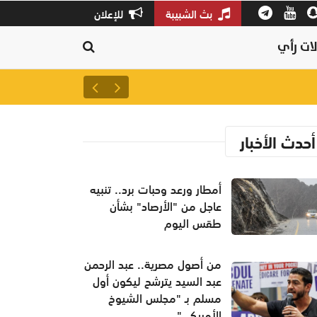
بث الشبيبة
للإعلان
ات رأي
أمطار ورعد وحبات برد.. تنبيه ع
أحدث الأخبار
أمطار ورعد وحبات برد.. تنبيه
عاجل من "الأرصاد" بشأن
طقس اليوم
من أصول مصرية.. عبد الرحمن
عبد السيد يترشح ليكون أول
مسلم بـ "مجلس الشيوخ
الأمريكي"