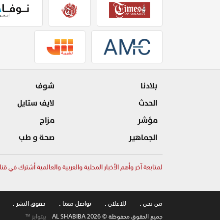
بلادنا
شوف
الحدث
لايف ستايل
مؤشر
مزاج
الجماهير
صحة و طب
لمتابعة آخر وأهم الأخبار المحلية والعربية والعالمية أشترك في قنا
من نحن .
للاعلان .
تواصل معنا .
حقوق النشر .
جميع الحقوق محفوظة © AL SHABIBA 2026
بيتوايز ™