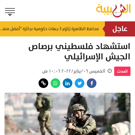
عاجل
لتطوير البنى الأساسية.. "الثروة الزراعية" توقع اتفاقية التصميم والإشراف لمدينة الصناعات السمكية
محافظ الظاهرة يُكرّم 3 جهات حكومية بجائزة "أفضل منفذ تقديم خدمة" لعام 2025
منذ ١٩ ساعة
منذ ١٩ ساعة
استشهاد فلسطيني برصاص
الجيش الإسرائيلي
الخميس ٠٦/يناير/٢٠٢٢ ١٠:٠٦ ص
الحدث