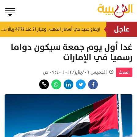
عاجل
4 إرشادات من شرطة عُمان السلطانية للقيادة في الأجواء المغبرة
ارتفاع جديد في أسعار الذهب.. وعيار 21 عند 47.72 ريالًا
منذ ١٤ ساعة
منذ ١٤ ساعة
غدا أول يوم جمعة سيكون دواما
رسميا في الإمارات
الخميس ٠٦/يناير/٢٠٢٢ ٠٩:٤٠ ص
الحدث