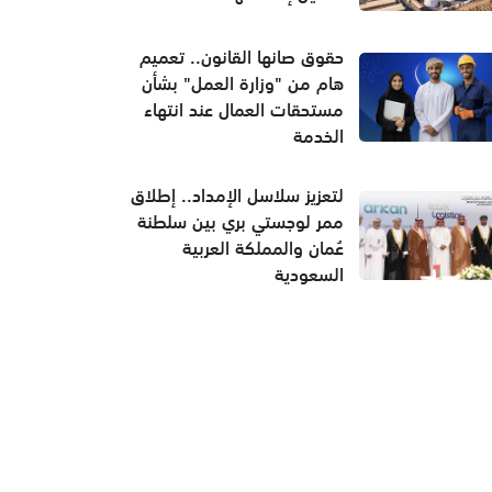
حقوق صانها القانون.. تعميم
هام من "وزارة العمل" بشأن
مستحقات العمال عند انتهاء
الخدمة
لتعزيز سلاسل الإمداد.. إطلاق
ممر لوجستي بري بين سلطنة
عُمان والمملكة العربية
السعودية