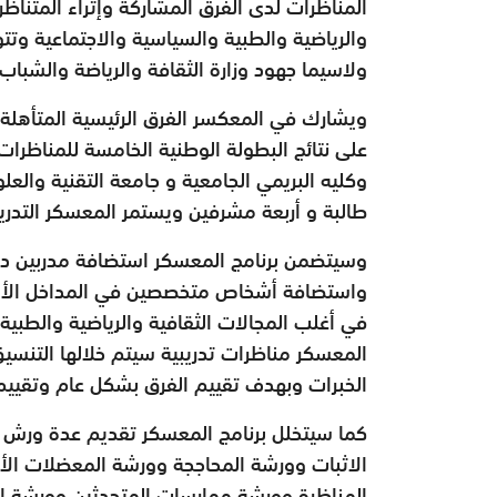
المناظرات لدى الفرق المشاركة وإثراء المتناظر
والرياضية والطبية والسياسية والاجتماعية وتت
ولاسيما جهود وزارة الثقافة والرياضة والشباب
ويشارك في المعكسر الفرق الرئيسية المتأهلة ل
على نتائج البطولة الوطنية الخامسة للمناظرات
وكليه البريمي الجامعية و جامعة التقنية والع
طالبة و أربعة مشرفين ويستمر المعسكر التدري
وسيتضمن برنامج المعسكر استضافة مدربين دو
واستضافة أشخاص متخصصين في المداخل الأساسي
في أغلب المجالات الثقافية والرياضية والطبي
المعسكر مناظرات تدريبية سيتم خلالها التنسي
الخبرات وبهدف تقييم الفرق بشكل عام وتقييم ا
كما سيتخلل برنامج المعسكر تقديم عدة ورش من
الاثبات وورشة المحاججة وورشة المعضلات الأخ
المناظرة وورشة ممارسات المتحدثين وورشة 