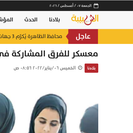
الجمعة ٠٧ / أغسطس / ٢٠٢٦
بلادنا
الحدث
المؤش
عاجل
لصناعات السمكية
محافظ الظاهرة يُكرّم 3 جهات حكومية بجائزة "أفضل منفذ تقديم خدمة" لعام 2025
منذ ٢٠ ساعة
معسكر للفرق المشاركة في ا
الخميس ٠٦/يناير/٢٠٢٢ ٠٨:٥٦ ص
بلادنا