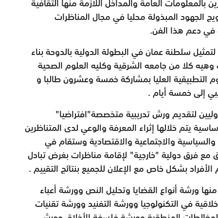
ين بالمعلومات العامة والمداخل اللازمة منها الثقافية
ويج الجهود المبذولة محليا في مجال المناظرات
 في دعم هذا الفن.
تمثيل سلطنة عمان في البطولة الدولية بالدوحة بناء
 وهيه كلا من جامعه الشرقية وكليه العلوم الصحية
لوم التطبيقية العليا بمشاركة خمسة وعشرون طالبا و
بي إلى خمسة أيام .
ليين لتقديم ورش تدريبية متخصصة"افتراضيا"
ة يتم خلالها إثراء المعرفة والوعي لدى المتناظرين
ة والسياسية والاجتماعية والاقتصادية وستقام في
ق مع فرق دولية "خارجية" لإقامة مناظرات بغرض تبادل
لأفراد بشكل خاص مع الإعلان للجميع بنتائج التقييم .
ها ورشة أنواع القضايا وتحليل النص وورشة أعباء
لاقية في التكنولوجيا وورشة التفنيد وورشة تقنيات
المغالطات المنطقية وورشة فلسفة الأخلاق وورش