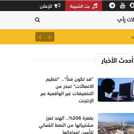
بث الشبيبة
للإعلان
ات رأي
لتعزيز سلاسل الإمداد.. إطلاق 
أحدث الأخبار
"قد تكون فخاً".. "تنظيم
الاتصالات" تحذر من
التخفيضات غير الواقعية عبر
الإنترنت
بقفزة 206%.. الهند تعزز
مشترياتها من النفط العُماني
لتأمين إمداداتها