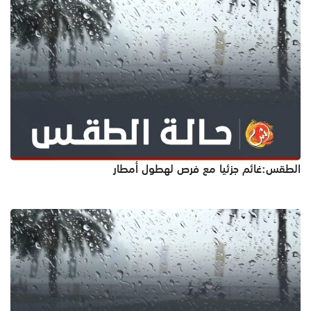
الطقس:غائم جزئيا مع فرص لهطول أمطار