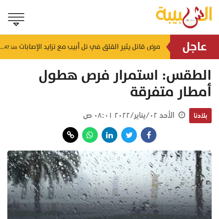
عاجل
تنويه هام من "وزارة التعليم" بشأن رسالة متداولة لأولياء الأمور
مرض قاتل يثير القلق في تل أبيب مع تزايد الإصابات
منذ ٣٨ دقيقة
منذ ٤٧ دقيقة
الطقس: استمرار فرص هطول
أمطار متفرقة
الأحد ٠٢/يناير/٢٠٢٢ ٠٨:٠١ ص
بلادنا