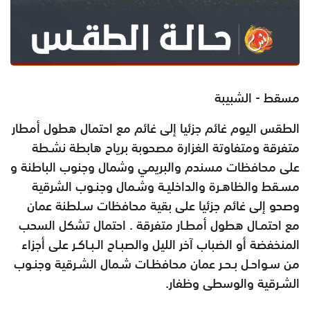
مسقط - الشبيبة
الطقس اليوم غائم جزئيا إلى غائم مع احتمال هطول أمطار
متفرقة ومتفاوتة الغزارة مصحوبة برياح هابطة نشـطة
على محافظات مسندم والبريمي وشمال وجنوب الباطنة و
مسـقط والظاهـرة والداخليـة وشـمال وجنـوب الشرقية
وصحو إلى غائم جزئيا على بقية محافظات سـلطنة عمان
مع احتمـال هطول أمطـار متفرقة . احتمال تشكل السحب
المنخفضة أو الضباب آخر الليل والصبـاح الـبـاكـر على أجزاء
من سـواحـل بـحـر عمان محافظـات شـمال الشـرقية وجنـوب
الشـرقية والوسطى وظفار.