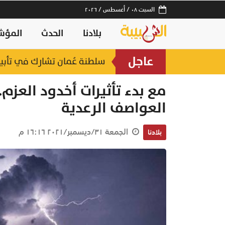
السبت ٠٨ / أغسطس / ٢٠٢٦
بلادنا
الحدث
المؤش
عاجل
سلطنة عُمان تشارك في تأبين
مع بدء تأثيرات أخدود العزم
العواصف الرعدية
الجمعة ٣١/ديسمبر/٢٠٢١ ١٦:١٦ م
بلادنا