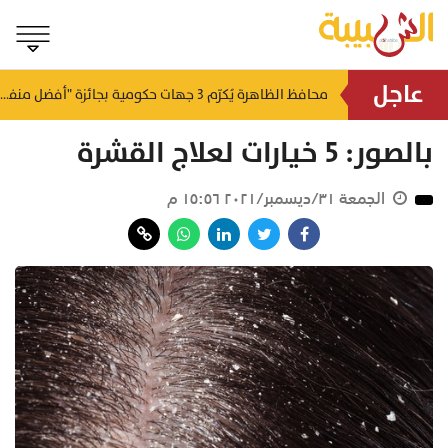
عاجل
لتطوير البنى الأساسية.. "الثروة الزراعية" توقع اتفاقية التصميم والإشراف لمدينة الصناعات السمكية
محافظ الظاهرة يُكرّم 3 جهات حكومية بجائزة "أفضل منفذ تقديم خدمة" لعام 2025
منذ ٣٨ دقيقة
منذ ساعة
بالصور: 5 خيارات لعلاج القشرة
الجمعة ٣١/ديسمبر/٢٠٢١ ١٥:٥٦ م