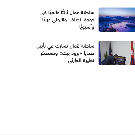
سلطنة عمان ثالثًا عالميًا في
جودة الحياة.. والأولى عربيًا
وآسيويًا
سلطنة عُمان تشارك في تأبين
ضحايا «برود بيك» وتستذكر
نظيرة الحارثي