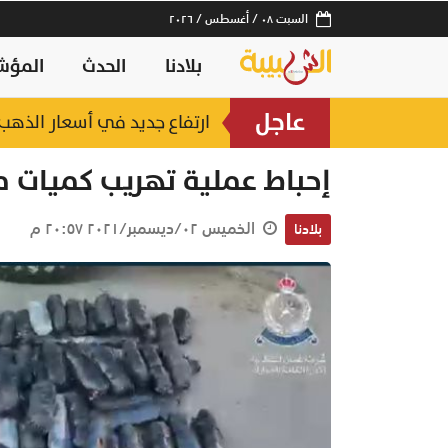
السبت ٠٨ / أغسطس / ٢٠٢٦
بلادنا
الحدث
المؤش
عاجل
ارتفاع جديد في أسعار الذهب.. وعيار 21 عند 2
إحباط عملية تهريب كميات م
الخميس ٠٢/ديسمبر/٢٠٢١ ٢٠:٥٧ م
بلادنا