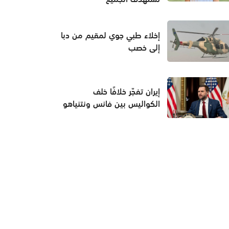
إخلاء طبي جوي لمقيم من دبا
إلى خصب
إيران تفجّر خلافًا خلف
الكواليس بين فانس ونتنياهو