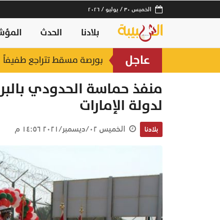
الخميس ٣٠ / يوليو / ٢٠٢٦
بلادنا
الحدث
المؤش
عاجل
بورصة مسقط تتراجع طفيفاً 
لدولة الإمارات
الخميس ٠٢/ديسمبر/٢٠٢١ ١٤:٥٦ م
بلادنا