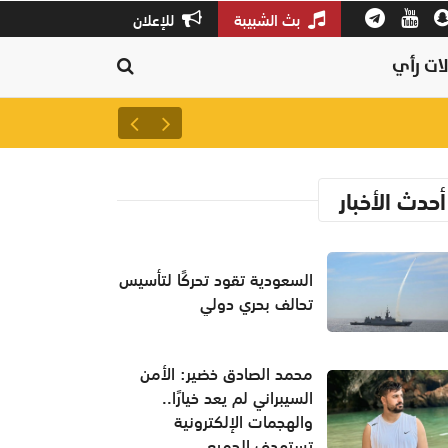
بث الشبيبة
للإعلان
ات رأي
إيران تنفي استهداف ميناء دمي
أحدث الأخبار
السعودية تقود تحركًا لتأسيس
تحالف بحري دولي
محمد الصادق خضير: الأمن
السيبراني لم يعد خيارًا..
والهجمات الإلكترونية
تستهدف الجميع