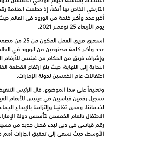
التاريخي الخاص بها أيضاً، إذ حطمت العلامة ر
يوم الأربعاء 25 نوفمبر 2021.
وإشراف فريق من الحكام من غينيس للأرقام ال
احتفالات عام الخمسين لدولة الإمارات.
وتعليقاً على هذا الموضوع، قال الرئيس التنفيذي
تسجيل رقمين قياسيين في غينيس للأرقام القي
لخدماتنا، ومدى تفانينا وإلتزامنا بالإبداع الجما
رقم قياسي في دبي لبدء فصل جديد من مسيرة 
الأوسط، حيث نسعى إلى تحقيق إنجازات أهم في