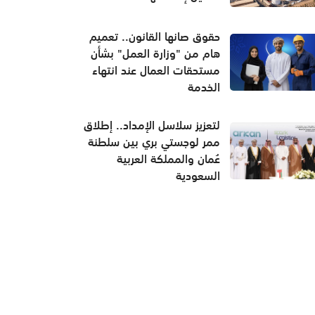
حقوق صانها القانون.. تعميم
هام من "وزارة العمل" بشأن
مستحقات العمال عند انتهاء
الخدمة
لتعزيز سلاسل الإمداد.. إطلاق
ممر لوجستي بري بين سلطنة
عُمان والمملكة العربية
السعودية