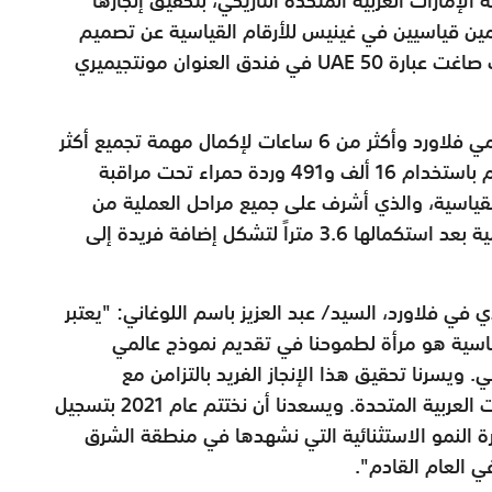
قمين قياسيين في غينيس للأرقام القياسية عن تصميم
أكبر عدد وأكبر كلمة من الورود في العالم حيث صاغت عبارة UAE 50 في فندق العنوان مونتجيميري
استغرق فريق العمل المكون من 25 من مصممي فلاورد وأكثر من 6 ساعات لإكمال مهمة تجميع أكثر
عدد وأكبر كلمة مصنوعين من الورود في العالم باستخدام 16 ألف و491 وردة حمراء تحت مراقبة
قياسية، والذي أشرف على جميع مراحل العملية من
البداية إلى النهاية، حيث بلغ ارتفاع القطعة الفنية بعد استكمالها 3.6 متراً لتشكل إضافة فريدة إلى
 في فلاورد، السيد/ عبد العزيز باسم اللوغاني: "يعتبر
اسية هو مرأة لطموحنا في تقديم نموذج عالمي
عي. ويسرنا تحقيق هذا الإنجاز الفريد بالتزامن مع
الاحتفال بالعام الخمسين لتأسيس دولة الإمارات العربية المتحدة. ويسعدنا أن نختتم عام 2021 بتسجيل
النمو الاستثنائية التي نشهدها في منطقة الشرق
 العام القادم".