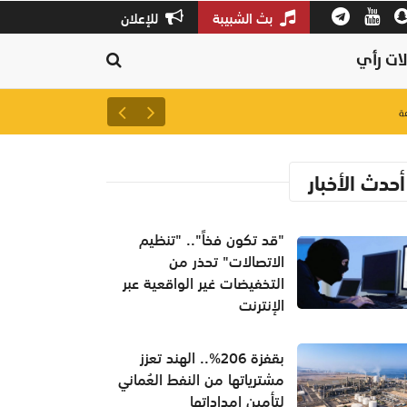
بث الشبيبة
للإعلان
ات رأي
لتعزيز سلاسل الإمداد.. إطلاق 
أحدث الأخبار
"قد تكون فخاً".. "تنظيم
الاتصالات" تحذر من
التخفيضات غير الواقعية عبر
الإنترنت
بقفزة 206%.. الهند تعزز
مشترياتها من النفط العُماني
لتأمين إمداداتها