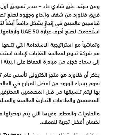
ومن جهته، علق شادي جاد – مدير تسويق أول ف
فريق فلاورد من شغف وإبداع وجهود لصنع تحفة
قياسيين عالميين في إنجازٍ يشكل دافعاً أيضاً ل
استُخدمت لصنع أحرف عبارة UAE 50 وأرقامها. يسرنا إعلانهم – مميزين رسمياً".
وتماشياً مع استراتيجية الاستدامة التي تتبعها ف
مع شركة تدوير لمعالجة النفايات لإعادة استخ
إلى سماد كجزء من مبادرة الحفاظ على البيئة ال
نقوم بشراء الورود من أفضل المزارع في العال
بها ليتم تنسيقها من قبل المصممين المحترفي
المصممين والعلامات التجارية العالمية والمح
والحلويات والعطور وغيرها التي يتم توصيلها 
لضمان أفضل تجربة للعملاء.
يمكنكم متابعة فلاورد على صفحات Instagram, Facebook & Twitter