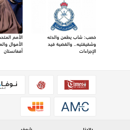
خصب: شاب يطعن والدته
الأمم المتح
وشقيقتيه.. والقضية قيد
الأموال وال
الإجراءات
أفغانستان
بلادنا
شوف