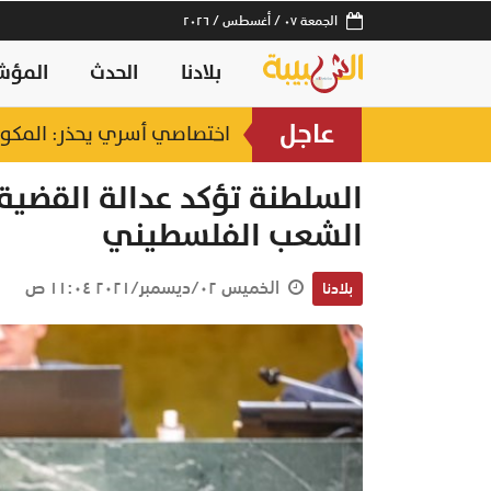
الجمعة ٠٧ / أغسطس / ٢٠٢٦
بلادنا
الحدث
المؤش
عاجل
اختصاصي أسري يحذر: المكوث 
السلطنة تؤكد عدالة القضي
الشعب الفلسطيني
الخميس ٠٢/ديسمبر/٢٠٢١ ١١:٠٤ ص
بلادنا