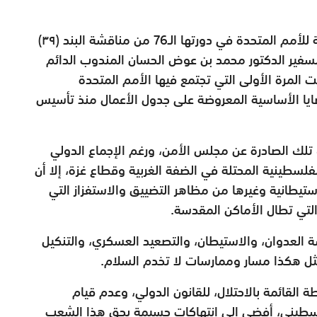
وقالت السلطنة في كلمة أمام الجمعية العامة للأمم المتحدة في دورتها الـ76 من مناقشة البند (۳۹)
سفير الدكتور محمد بن عوض الحسان المندوب الدائم
المرة الأولى التي تجتمع فيها الأمم المتحدة
يا الأساسية المعروضة على جدول الأعمال منذ تأسيس
 تلك الصادرة عن مجلس الأمن، ورغم الإجماع الدولي
الفلسطينية المحتلة في الضفة الغربية وقطاع غزة، إلا أن
الاستيطانية وغيرها من مظاهر التضييق والاستفزاز التي
لتي تطال الأماكن المقدسة.
ة العدوان، والاستيطان، والتصعيد العسكري، والتنكيل
مثل هكذا مسار وممارسات لا تخدم السلام.
القائمة بالاحتلال، للقانون الدولي، وعدم قيام
لسطيني، أفضى إلى انتهاكات جسيمة بحق هذا الشعب