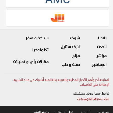
بلادنا
شوف
سياحة و سفر
الحدث
لايف ستايل
تكنولوجيا
مؤشر
مزاج
مقالات رأي و تحليلات
الجماهير
صحة و طب
لمتابعة آخر وأهم الأخبار المحلية والعربية والعالمية أشترك في قناة الشبيبة
الإخبارية على الواتساب
تواصل معنا لعرض مشكلتك
online@shabiba.com
من نحن .
للاعلان .
تواصل معنا .
حقوق النشر .