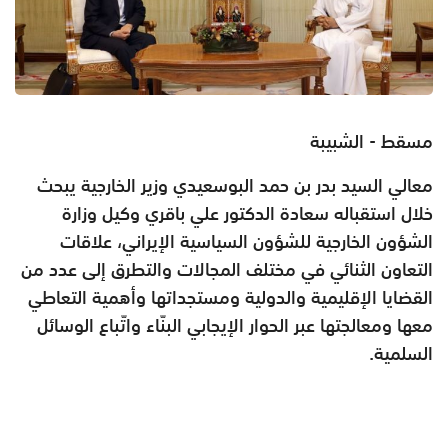
مسقط - الشبيبة
معالي السيد بدر بن حمد البوسعيدي وزير الخارجية يبحث
خلال استقباله سعادة الدكتور علي باقري وكيل وزارة
الشؤون الخارجية للشؤون السياسية الإيراني، علاقات
التعاون الثنائي في مختلف المجالات والتطرق إلى عدد من
القضايا الإقليمية والدولية ومستجداتها وأهمية التعاطي
معها ومعالجتها عبر الحوار الإيجابي البنّاء واتّباع الوسائل
السلمية.