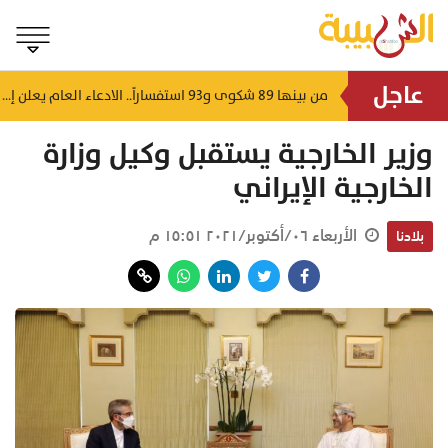
عاجل
للتعرف على أدوار التشريع.. "مجلس الشورى" يستقبل منتسبي برنامج الزمالة القانونية
من بينها 89 شكوى و93 استفساراً.. الادعاء العام يعلن إحصائية "تجاوب" لشهر يوليو
منذ ١٣ دقيقة
منذ ٣٩ دقيقة
وزير الخارجية يستقبل وكيل وزارة
الخارجية الإيراني
الأربعاء ٠٦/أكتوبر/٢٠٢١ ١٥:٥١ م
بلادنا