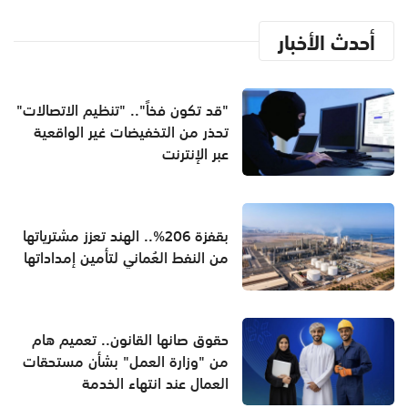
أحدث الأخبار
"قد تكون فخاً".. "تنظيم الاتصالات"
تحذر من التخفيضات غير الواقعية
عبر الإنترنت
بقفزة 206%.. الهند تعزز مشترياتها
من النفط العُماني لتأمين إمداداتها
حقوق صانها القانون.. تعميم هام
من "وزارة العمل" بشأن مستحقات
العمال عند انتهاء الخدمة