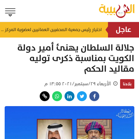
عاجل
إنجاز بحري جديد.. القبطان محمد البوسعيدي أول عُماني يقود ناقلة منتجات نفطية متوسطة المدى
اختيار رئيس جمعية الصحفيين العمانيين لعضوية المركز الدولي لمكافحة التضليل (ICCMD)
منذ ١٢ ساعة
جلالة السلطان يهنئ أمير دولة
الكويت بمناسبة ذكرى توليه
مقاليد الحكم
الأربعاء ٢٩/سبتمبر/٢٠٢١ ١٣:٥٥ م
بلادنا