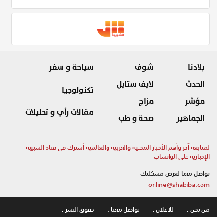
بلادنا
شوف
سياحة و سفر
الحدث
لايف ستايل
تكنولوجيا
مؤشر
مزاج
مقالات رأي و تحليلات
الجماهير
صحة و طب
لمتابعة آخر وأهم الأخبار المحلية والعربية والعالمية أشترك في قناة الشبيبة
الإخبارية على الواتساب
تواصل معنا لعرض مشكلتك
online@shabiba.com
من نحن .
للاعلان .
تواصل معنا .
حقوق النشر .