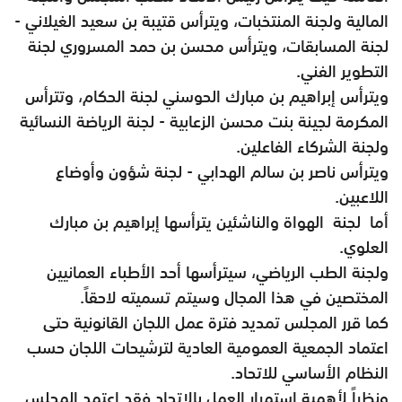
المالية ولجنة المنتخبات، ويترأس قتيبة بن سعيد الغيلاني -
لجنة المسابقات، ويترأس محسن بن حمد المسروري لجنة
التطوير الفني.
ويترأس إبراهيم بن مبارك الحوسني لجنة الحكام، وتترأس
المكرمة لجينة بنت محسن الزعابية - لجنة الرياضة النسائية
ولجنة الشركاء الفاعلين.
ويترأس ناصر بن سالم الهدابي - لجنة شؤون وأوضاع
اللاعبين.
أما لجنة الهواة والناشئين يترأسها إبراهيم بن مبارك
العلوي.
ولجنة الطب الرياضي، سيترأسها أحد الأطباء العمانيين
المختصين في هذا المجال وسيتم تسميته لاحقاً.
كما قرر المجلس تمديد فترة عمل اللجان القانونية حتى
اعتماد الجمعية العمومية العادية لترشيحات اللجان حسب
النظام الأساسي للاتحاد.
ونظراً لأهمية استمرار العمل بالاتحاد فقد اعتمد المجلس