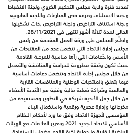
تمديد فترة ولاية مجلس التحكيم الكروي ولجنة الانضباط
ولجنة الاستئناف وغرفة فض المنازعات واللجنة القانونية
ولجنة استئناف التراخيص ولجنة التراخيص بذات تشكيلها
الحالي لمدة ثلاثة أشهر تنتهي في 28/11/2021.
واطلّع المجلس على ورقة العمل المقدمة من رئيس
مجلس إدارة الاتحاد التي تتضمن عدد من المقترحات من
الأُسس والدّعامات التي رآها مناسبة للمرحلة القادمة
بحيث تكون وثيقة مطروحة للدراسة والمناقشة والتعديل
من خلال مجلس إدارة الاتحاد وتتضمن دعامات أساسية
فيما يتعلق بالمنتخبات الوطنية والمنافسات القارية
والعالمية وشراكة فعلية مالية وفنية مع الأندية الأعضاء
من خلال جعل الأندية شريكة في التطوير ومستفيدة من
مخرجاتها وإدارة عصرية ورقمية واستكمال البناء
المؤسسي لأجهزة الاتحاد وفق ما ورد لأحكام النظام
الأساسي للاتحاد الجديد 2021 وتعزيز العلاقات مع الهيئات
الرياضية القارية والدولية لكرة القدم وضمان الاستفادة