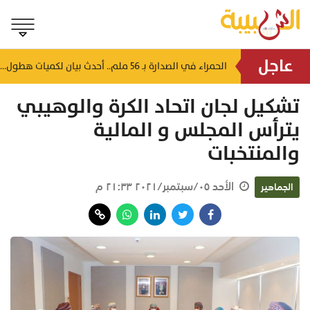
عاجل
استهدفت 13 منشأة غذائية.. بلدية جنوب الشرقية تُحرر مخالفة وتوجه تنبيهات صحية
الحمراء في الصدارة بـ 56 ملم.. أحدث بيان لكميات هطول الأمطار بسلطنة عُمان
منذ ٤٩ دقيقة
تشكيل لجان اتحاد الكرة والوهيبي
يترأس المجلس و المالية
والمنتخبات
الأحد ٠٥/سبتمبر/٢٠٢١ ٢١:٣٣ م
الجماهير