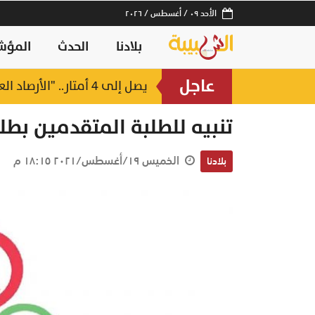
الأحد ٠٩ / أغسطس / ٢٠٢٦
بلادنا
الحدث
المؤش
عاجل
يصل إلى 4 أمتار.. "الأرصاد العمانية" تحذر من موج هائج على سواحل بحر العرب
منذ ساعتين
تنبيه للطلبة المتقدمين بطل
الخميس ١٩/أغسطس/٢٠٢١ ١٨:١٥ م
بلادنا