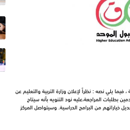
 فيما يلي نصه : نظراً لإعلان وزارة التربية والتعليم عن
مين بطلبات المراجعة،عليه نود التنويه بأنه سيتاح
ديل خياراتهم من البرامج الدراسية. وسيتواصل المركز