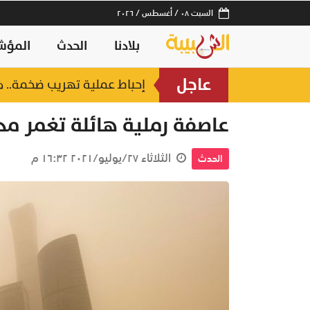
السبت ٠٨ / أغسطس / ٢٠٢٦
بلادنا
الحدث
المؤش
عاجل
ستين بمسقط
إحباط عملية تهريب ضخمة.. خفر السواحل يُسقط 3 آس
منذ ٣ ساعات
عاصفة رملية هائلة تغمر مد
الثلاثاء ٢٧/يوليو/٢٠٢١ ١٦:٣٢ م
الحدث