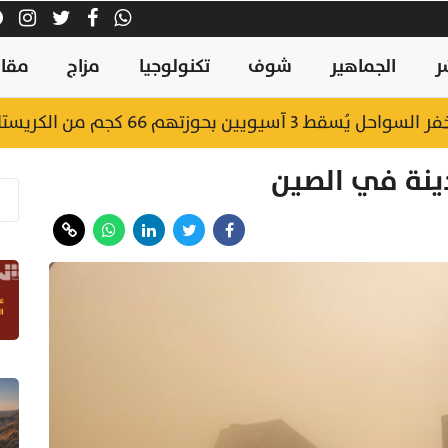
ر
الجماهير
شوف
تكنولوجيا
مزاج
مقال
يويين بحوزتهم 66 كجم من الكريستال
ينة في الصين