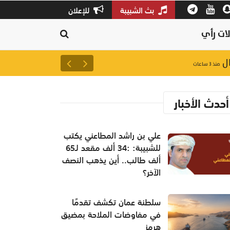
بث الشبيبة
للإعلان
ات رأي
سلطنة عمان تكشف تقدمًا في م
منذ ٣ ساعات
أحدث الأخبار
علي بن راشد المطاعني يكتب
للشبيبة: :34 ألف مقعد لـ65
ألف طالب.. أين يذهب النصف
الآخر؟
سلطنة عمان تكشف تقدمًا
في مفاوضات الملاحة بمضيق
هرمز