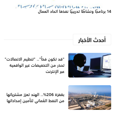
14 برنامجًا ونشاطًا تدريبيًا نفذها اتحاد العمال
أحدث الأخبار
"قد تكون فخاً".. "تنظيم الاتصالات"
تحذر من التخفيضات غير الواقعية
عبر الإنترنت
بقفزة 206%.. الهند تعزز مشترياتها
من النفط العُماني لتأمين إمداداتها