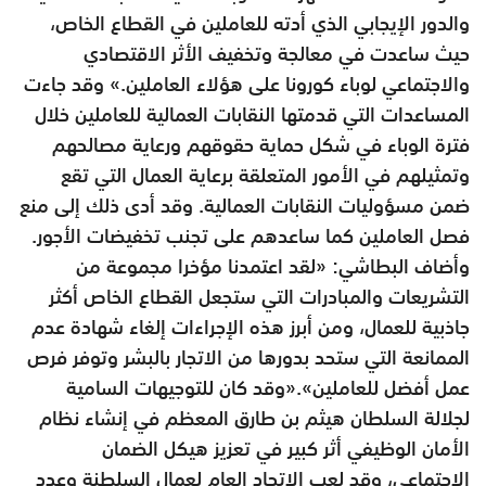
والدور الإيجابي الذي أدته للعاملين في القطاع الخاص،
حيث ساعدت في معالجة وتخفيف الأثر الاقتصادي
والاجتماعي لوباء كورونا على هؤلاء العاملين.» وقد جاءت
المساعدات التي قدمتها النقابات العمالية للعاملين خلال
فترة الوباء في شكل حماية حقوقهم ورعاية مصالحهم
وتمثيلهم في الأمور المتعلقة برعاية العمال التي تقع
ضمن مسؤوليات النقابات العمالية. وقد أدى ذلك إلى منع
فصل العاملين كما ساعدهم على تجنب تخفيضات الأجور.
وأضاف البطاشي: «لقد اعتمدنا مؤخرا مجموعة من
التشريعات والمبادرات التي ستجعل القطاع الخاص أكثر
جاذبية للعمال، ومن أبرز هذه الإجراءات إلغاء شهادة عدم
الممانعة التي ستحد بدورها من الاتجار بالبشر وتوفر فرص
عمل أفضل للعاملين».«وقد كان للتوجيهات السامية
لجلالة السلطان هيثم بن طارق المعظم في إنشاء نظام
الأمان الوظيفي أثر كبير في تعزيز هيكل الضمان
الاجتماعي، وقد لعب الاتحاد العام لعمال السلطنة وعدد