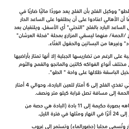
لطو" ووكيل الفلج بأن الفلج
يعد موردًا مائيًا ضاربًا في
ا
أن الأهالي اعتادوا على أن يطلقوا على الساعد الحار
 الساعد البارد بالفلج "التحتي" أي الأسفل، ويلتقيان
بعد
لج /الحمة/ منهما ليسقي
المزارع بمحلة "فحلة العرشان"
" وغيرها من البساتين والحقول الغنّاء.
لية على الرغم من تضاريسها
الجبلية إلا أنها تمتاز بأراضيها
 مختلف أنواع الفواكه كالتين والمانجو والقمح والثوم
يل الباسقة ظلالها على واحة "
الطو".
ي الفلج إلى 6 أمتار
للعين الباردة، وحوالي 4 أمتار
لحمة إلى مسافة تصل قرابة كيلو متر ونصف.
صورة حكيمة إلى 11 بادة
(البادة هي حصة من
أثرًا في النهار ومثلها في فترة الليل.
ار وتُسمى محليا (حضور
الماء) وتستمر إلى غروب