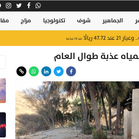
ر
الجماهير
شوف
تكنولوجيا
مزاج
مقال
47.7 ريالًا
منذ ١٤ ساعة
مياه عذبة طوال العام