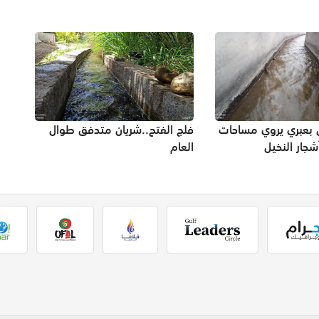
 بعبري يروي مساحات
فلج الفتح..شريان متدفق طوال
جار النخيل
العام