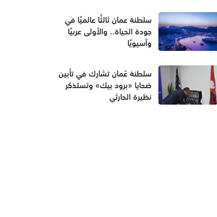
سلطنة عمان ثالثًا عالميًا في
جودة الحياة.. والأولى عربيًا
وآسيويًا
سلطنة عُمان تشارك في تأبين
ضحايا «برود بيك» وتستذكر
نظيرة الحارثي