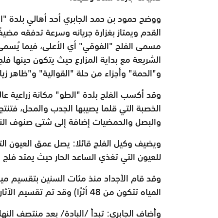
ووضح حمود بن حمد الجابري أحد أهالي بلدة "ا
القدم ويمتاز بغزارة جريانه وسرعة تدفقه مضيفً
مسمى الفلج "الفوقي"
أي الأعلى، فيما يُسمى
الشريعة مع بداية المزارع حيث يتكون حينها ف
و"الحمة" وأجزاء من حلة "القوالية"
و"ظاهر زياد
وقد أكسب الفلج بلدة "الطو" مكانة زراعية عا
الخصبة التي قلما يصيبها الجدب والمحل،
فتنتج
والبصل
والحمضيات إضافة إلى شتى صنوف النخ
ويضيف وكيل الفلج قائلا: يصل عمق العيون التي تغذ
للعيون التي تغذي الساعد الحار حيث يمتد
فلج ا
وقد قام الأجداد منذ مئات السنين بتقسيم مياهه ب
المياه تتكون من 48 أثرًا) وقد تم تقسيم الآثار إلى 24
وأضاف الجابري: تبدأ /البادة/ بعد منتصف النه