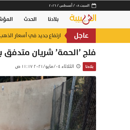
السبت ٠٨ / أغسطس / ٢٠٢٦
بلادنا
الحدث
المؤش
عاجل
ارتفاع جديد في أسعار الذهب.. وعيار 21 عند 2
فلج ’الحمة’ شريان متدفق ب
الثلاثاء ٠٤/مايو/٢٠٢١ ١١:١٧ ص
بلادنا