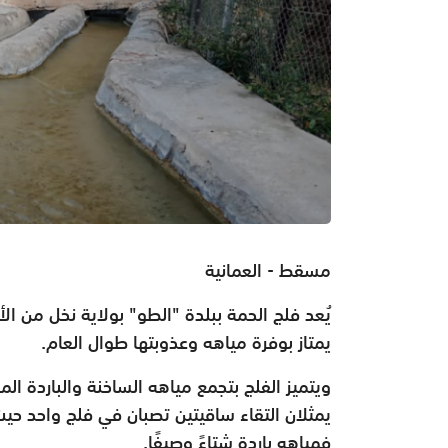
مسقط - العمانية
يُعد فلج الحمة ببلدة "الطو" بولاية نخل من
الأ
يمتاز بوفرة مياهه
وعذوبتها طوال العام.
ويتميز الفلج بتجمع مياهه الساخنة والباردة ال
يمثلان التقاء ساقيتين تصبان في فلج واحد حي
فمياهه باردة شتاءً
وصيفًا.