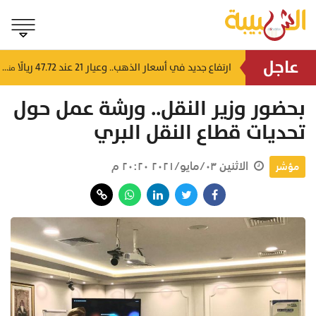
عاجل
4 إرشادات من شرطة عُمان السلطانية للقيادة في الأجواء المغبرة
ارتفاع جديد في أسعار الذهب.. وعيار 21 عند 47.72 ريالًا
منذ ٦ ساعات
منذ ٧ ساعات
بحضور وزير النقل.. ورشة عمل حول
تحديات قطاع ‫النقل البري
الاثنين ٠٣/مايو/٢٠٢١ ٢٠:٢٠ م
مؤشر