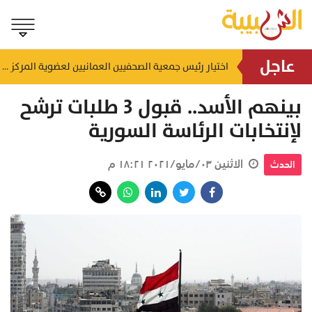
عاجل
إنجاز بحري جديد.. القبطان محمد البوسعيدي أول عُماني يقود ناقلة منتجات نفطية متوسطة المدى
اختيار رئيس جمعية الصحفيين العمانيين لعضوية المركز الدولي لمكافحة التضليل (ICCMD)
منذ ١١ ساعة
بينهم الأسد.. قبول 3 طلبات ترشح
لإنتخابات الرئاسة السورية
الاثنين ٠٣/مايو/٢٠٢١ ١٨:٢١ م
الحدث