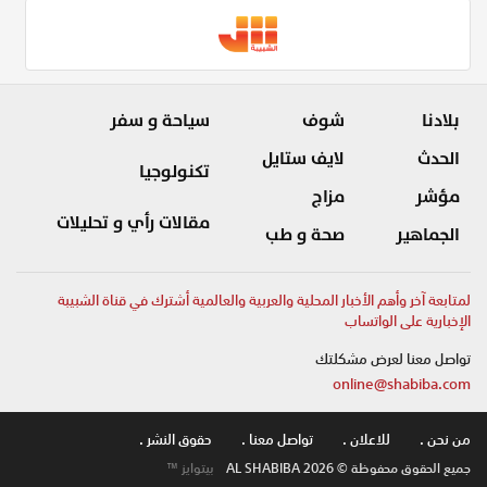
بلادنا
شوف
سياحة و سفر
الحدث
لايف ستايل
تكنولوجيا
مؤشر
مزاج
مقالات رأي و تحليلات
الجماهير
صحة و طب
لمتابعة آخر وأهم الأخبار المحلية والعربية والعالمية أشترك في قناة الشبيبة
الإخبارية على الواتساب
تواصل معنا لعرض مشكلتك
online@shabiba.com
من نحن .
للاعلان .
تواصل معنا .
حقوق النشر .
جميع الحقوق محفوظة © AL SHABIBA 2026
بيتوايز ™