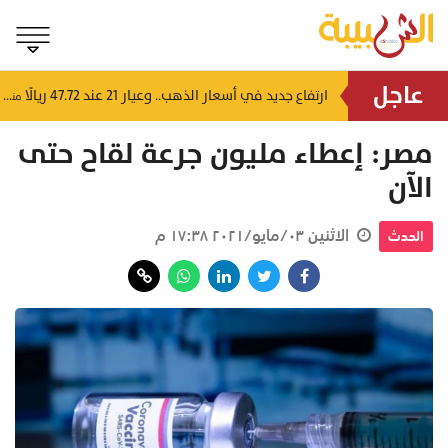
عاجل
4 إرشادات من شرطة عُمان السلطانية للقيادة في الأجواء المغبرة
ارتفاع جديد في أسعار الذهب.. وعيار 21 عند 47.72 ريالًا
منذ ١٥ ساعة
منذ ١٦ ساعة
مصر: إعطاء مليون جرعة لقاح حتى
الآن
الاثنين ٠٣/مايو/٢٠٢١ ١٧:٣٨ م
الحدث