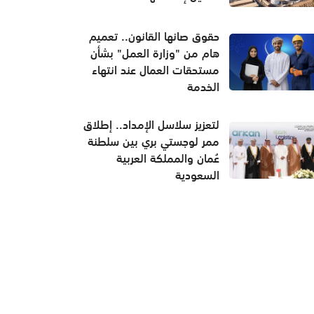
حقوق صانها القانون.. تعميم
هام من "وزارة العمل" بشأن
مستحقات العمال عند انتهاء
الخدمة
لتعزيز سلاسل الإمداد.. إطلاق
ممر لوجستي بري بين سلطنة
عُمان والمملكة العربية
السعودية