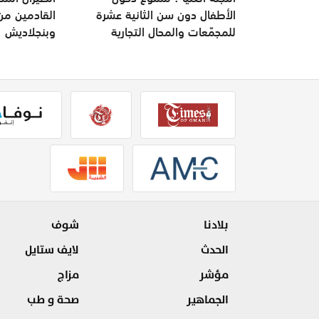
الأطفال دون سن الثانية عشرة
القادمين من
للمجمّعات والمحال التجارية
وبنجلاديش
بلادنا
شوف
الحدث
لايف ستايل
مؤشر
مزاج
الجماهير
صحة و طب