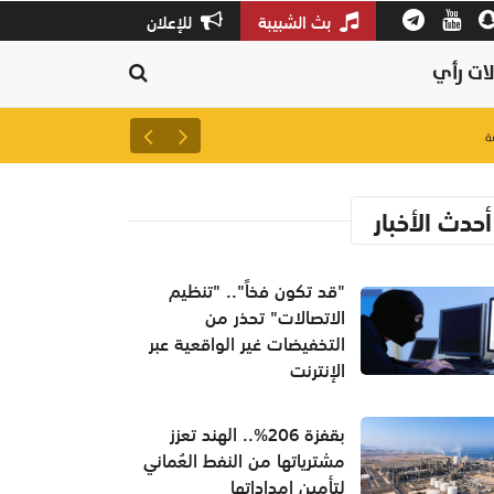
بث الشبيبة
للإعلان
ات رأي
لتعزيز سلاسل الإمداد.. إطلاق 
أحدث الأخبار
"قد تكون فخاً".. "تنظيم
الاتصالات" تحذر من
التخفيضات غير الواقعية عبر
الإنترنت
بقفزة 206%.. الهند تعزز
مشترياتها من النفط العُماني
لتأمين إمداداتها