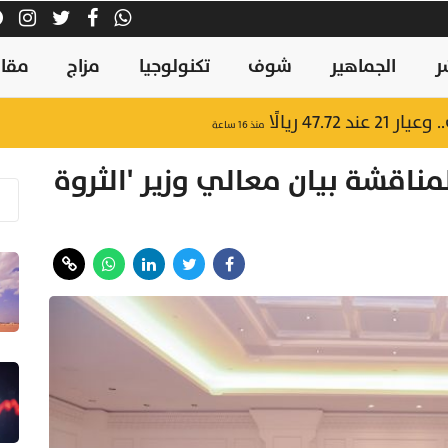
ر
الجماهير
شوف
تكنولوجيا
مزاج
مقال
47.7 ريالًا
منذ ١٦ ساعة
ناقشة بيان معالي وزير 'الثروة