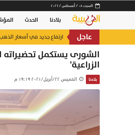
السبت ٠٨ / أغسطس / ٢٠٢٦
بلادنا
الحدث
المؤش
عاجل
ارتفاع جديد في أسعار الذهب.. وعيار 21 عند 2
الشورى يستكمل تحضيراته لم
الزراعية'
الخميس ٢٢/أبريل/٢٠٢١ ١٩:١٩ م
بلادنا