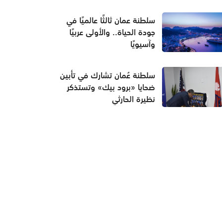
سلطنة عمان ثالثًا عالميًا في
جودة الحياة.. والأولى عربيًا
وآسيويًا
سلطنة عُمان تشارك في تأبين
ضحايا «برود بيك» وتستذكر
نظيرة الحارثي