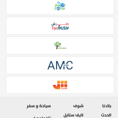
بلادنا
شوف
سياحة و سفر
الحدث
لايف ستايل