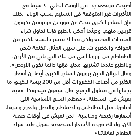
أصبحت مرتفعة جدا في الوقت الحالي، لا سيما مع
التأخيرات غير المتوقعة في التسليم بسبب الوباء، لذلك
فإن المتاجر الكبرى تبحث عن موردين موثوقين يكونون
قريبين منهم. وحيثما أمكن بالطبع فإننا نحاول شراء
المنتجات المحلية ولكن هذا لا يتيسر بالنسبة للكثير من
الفواكه والخضروات. على سبيل المثال، تكلفة شحن
الطماطم من أوروبا أعلى من تلك التي تأتي من الأردن،
وبالطبع عندما تشتريها محليا فإنها دائما تكون الأرخص».
وقال الزبائن الذين يزورون المتاجر الكبرى أيضا إن أسعار
الكثير من أصناف الخضروات أقل من 200 بيسة للكيلو، ما
يجعلها في متناول الجميع. قال سيمون ميندونكا، مقيم
يعيش في السلطنة: «معظم السلع الأساسية التي
أحتاجها، مثل البطاطس والطماطم والبصل والقرع وغيرها،
أسعارها رخيصة ومناسبة . نحن نعيش في أوقات صعبة
الآن، ولذلك فهذه الأسعار المنخفضة تسهل علينا شراء
الطعام لعائلاتنا».