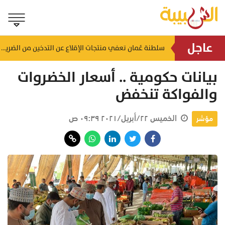
عاجل
اعتين
صعود المؤشر وقيمة التداولات تتجاوز 46 مليون ريال.. ملخص تداولات بورصة مسقط اليوم
سلطنة عُمان تعفي منتجات الإقلاع عن التدخين من الضريبة
بيانات حكومية .. أسعار الخضروات
والفواكة تنخفض
الخميس ٢٢/أبريل/٢٠٢١ ٠٩:٣٩ ص
مؤشر