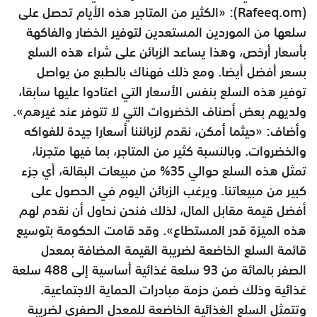
(Rafeeq.om): «الكثير من المتاجر هذه الأيام تحصل على
سلعها من الموردين المستعدين لتوفير الخضار والفاكهة
بأسعار أرخص، وهذا يساعد الزبائن على شراء هذه السلع
بسعر أفضل أيضا. ومع ذلك فهناك بالطبع من يواصل
توفير هذه السلع بنفس الأسعار التي اعتادوا عليها سابقا،
ولديهم بعض أصناف الخضروات التي لا تتوفر عند غيرهم».
وأضاف: «حيثما أمكن، نقدم لزبائننا أسعارا جيدة للفواكه
والخضروات. وبالنسبة كثير من المتاجر، بما فيها متجرنا،
تمثل هذه السلع حوالي 35% من مبيعات البقالة، أي جزء
كبير من مبيعاتنا. ويرغب الزبائن اليوم في الحصول على
أفضل قيمة مقابل المال، لذلك فنحن نحاول أن نقدم لهم
هذه الميزة قدر المستطاع». وقد قامت الحكومة بتوسيع
قائمة السلع الخاضعة لضريبة القيمة المضافة بمعدل
الصفر بالمائة من 93 سلعة غذائية أساسية إلى 488 سلعة
غذائية وذلك ضمن حزمة مبادرات الحماية الاجتماعية.
وتتمثل السلع الغذائية الخاضعة للمعدل الصفري لضريبة