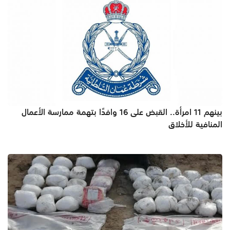
بينهم 11 امرأة.. القبض على 16 وافدًا بتهمة ممارسة الأعمال
المنافية للأخلاق