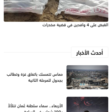
القبض على 4 وافدين في قضية مخدرات
أحدث الأخبار
حماس تتمسك باتفاق غزة وتطالب
بجدول للمرحلة الثانية
الأربعاء.. سماء سلطنة عُمان تتلألأ
بـ100 شهاب في الساعة