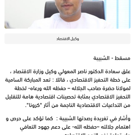
وكيل الاقتصاد
مسقط - الشبيبة
علق سعادة الدكتور ناصر المعولي وكيل وزارة الاقتصاد ،
على خطة التحفيز الاقتصادي ، قائلا : تعد المباركة السامية
لمولانا حضرة صاحب الجلاله – حفظه الله ورعاه- لخطة
التحفيز الاقتصادي بمثابة تحصينات اقتصادية هامة للتقليل
من التداعيات الاقتصادية الناجمة من أثار "كرونا".
وأشار في تغريدة رصدتها الشبيبة : كما تؤكد على حرص و
اهتمام جلالته –حفظه الله- على دعم جهود التعافي
واستعادة زخم النمو الاقتصادي.