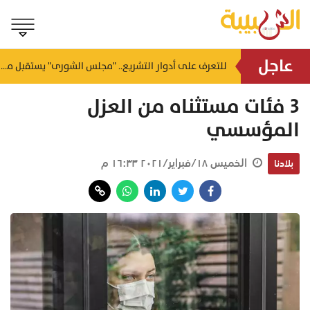
عاجل
خلال تكريم المجيدين.. صاحب السمو السيد بلعرب بن هيثم يدعو الطلبة لتمثيل عمان بأخلاقهم وثباتهم على القيم
للتعرف على أدوار التشريع.. "مجلس الشورى" يستقبل منتسبي برنامج الزمالة القانونية
منذ 
3 فئات مستثناه من العزل
المؤسسي
الخميس ١٨/فبراير/٢٠٢١ ١٦:٣٣ م
بلادنا