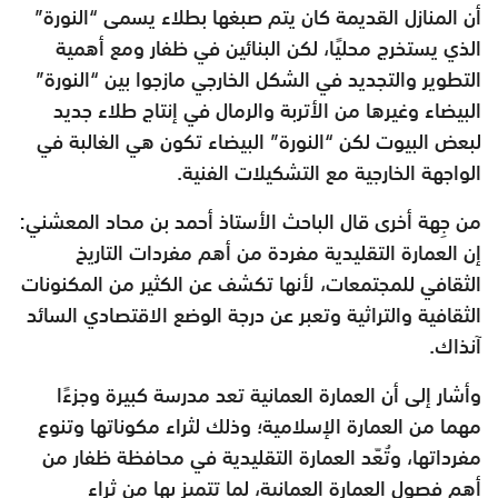
أن المنازل القديمة كان يتم صبغها بطلاء يسمى “النورة”
الذي
يستخرج محليًا، لكن البنائين في ظفار ومع أهمية
التطوير والتجديد في
الشكل الخارجي مازجوا بين “النورة”
البيضاء وغيرها من الأتربة والرمال
في إنتاج طلاء جديد
لبعض البيوت لكن “النورة” البيضاء تكون هي الغالبة
في
الواجهة الخارجية مع التشكيلات الفنية.
من جِهة أخرى قال الباحث الأستاذ أحمد بن محاد المعشني:
إن العمارة
التقليدية مفردة من أهم مفردات التاريخ
الثقافي للمجتمعات، لأنها تكشف عن
الكثير من المكنونات
الثقافية والتراثية وتعبر عن درجة الوضع الاقتصادي
السائد
آنذاك.
وأشار إلى أن العمارة العمانية تعد مدرسة كبيرة وجزءًا
مهما من العمارة
الإسلامية؛ وذلك لثراء مكوناتها وتنوع
مفرداتها، وتُعّد العمارة التقليدية في
محافظة ظفار من
أهم فصول العمارة العمانية، لِما تتميز بها من ثراء