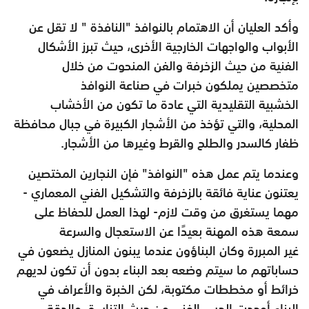
وأكد العليان أن الاهتمام بالنوافذ "النافذة " لا تقل عن
الأبواب والواجهات
الخارجية الأخرى، حيث تبرز الأشكال
الفنية من حيث الزخرفة والفن
المنحوت من خلال
متخصصين يملكون خبرات في صناعة النوافذ
الخشبية
التقليدية التي عادة ما تكون من الأخشاب
المحلية، والتي تؤخذ من الأشجار
الكبيرة في جبال محافظة
ظفار كالسدر والطلح والقرط وغيرها من
الأشجار.
وعندما يتم عمل هذه "النوافذ" فإن النجارين المختصين
يعتنون عناية فائقة
بالزخرفة والتشكيل الفني المعماري -
مهما يستغرق من وقت لازم- لهذا
العمل للحفاظ على
سمعة هذه المهنة بعيدًا عن الاستعجال والسرعة
غير
المبررة وكان البناؤون عندما يبنون المنازل يضعون في
حساباتهم ما سيتم
وضعه بعد البناء بدون أن تكون لديهم
خرائط أو مخططات مكتوبة، لكن
الخبرة والأعراف في
البناء أوجدت الحس الفني من حيث التناسق والدقة