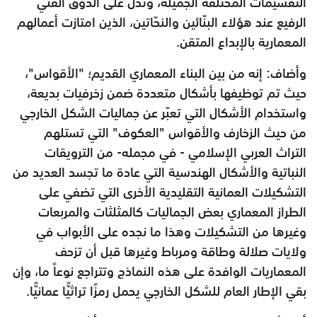
التقسيمات المختلفة الجميلة، وتدل على الذوق
الفني
الرفيع عند هؤلاء البنّائين والنحّاتين، الذين امتازت أعمالهم
المعمارية
بالإبداع المتقن.
وأضاف: إنه من بين البناء المعماري القديم؛ "الأقواس"،
حيث تم توظيفها
بأشكال متعددة ضمن زخرفيات بديعة،
واستخدام الأشكال التي تعبّر عن
جماليات الشكل الخارجي
من حيث الزخارف والأقواس "العكوف" التي
تستلهم
التراث العربي الإسلامي - في مجمله- من الترويقات
النباتية
والأشكال الهندسية التي عادة ما تجسد العديد من
التشكيلات العمانية التقليدية
الأخرى التي تضفي على
الطراز المعماري بعض الجماليات كالمثلثات
والمربعات
وغيرها من التشكيلات وهذا ما نجده على الأبواب في
ولايات
صلالة وطاقة ومرباط وغيرها قبل أن تزحف
المعماريات الوافدة على هذه
النماذج وتتراجع نوعاً ما، وإن
بقي الإطار العام للشكل الخارجي يحمل
رمزًا تراثيًّا عمانيًّا.