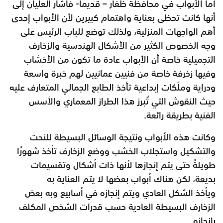
أما الأبواب في محافظة ظفار – قديما- فأشار العليان إلى
أنها كانت تحظى
بعناية واهتمام كبيرين لأن الأبواب إحدى
أهم الواجهات المنزلية، ولذلك
توضع للباب الرئيس على
وجه الخصوص الكثير من الأشكال الهندسية
والزخارف
التجميلية خاصة أن الأبواب عادة ما تكون من الأخشاب
وفيها
زخرفة خاصة من فنيين عمانيين لهم خبرة واسعة
ودراية وملَكات إبداعية
تأخذ الطابع الجمالي المتعارف عليه
حيث النقوش التي تُبرز هذا الطراز
المعماري والأسس
الفنية بطريقة رائعة.
وكانت هذه الأبواب ونتيجة الوسائل البسيطة للنحت
والتشكيل واستجلاب
الخشب ووضع الزخارف تأخذ شهورًا
طويلةً حتى يتم إنجازها لأنها ذات
أشكال وتقسيمات
بديعة، لكن هناك أبواب بعضها لا يتم العناية به
ويأخذ
الشكل العادي ويتم إنجازه في أسابيع وبه بعض
الزخارف البسيطة العادية
حسب قدرات الشخص المكلف
بإنجازه.