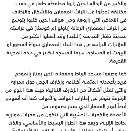
والكثير من الرحالة الذين زاروا محافظة ظفار في حقب
مختلفة تحدثوا عن
التراث المعماري والأشكال والزخارف
في الأماكن التي زاروها، ومن
هؤلاء الذين كتبوا بتوسع
عن التراث المعماري الرحالة (باولو إم كوستا)
في دراسته
لمدينة ظفار القديمة (البليد) وقد أعطوا الكثير من
المؤثرات
التراثية في هذا البناء المعماري سواءً القصور أو
البيوت أو المساجد، سيما
المسجد الكبير في هذه المدينة
القديمة.
كما وصفوا مسجد الرباط ومعماره الذي يمتاز بأنموذج
فريد بأعمدته المثمنة
أضلاعه وزخارف الجص حول محرابه
والتي تمثل أشكالاً من الزخارف
النباتية؛ حيث هذا النوع من
الزخرفة يتوفر في إطارات النوافذ والأبواب
كما أنه أنموذج
أيضاً لنوع المعمار الذي يمتاز بصفوف من
الأعمدة
والكمرات الخشبية التي تتكون من ممرات موازية
لحائط القِبلة، ويعد هذا
الطراز البسيط والأساسي، والذي
يمكن أن يتمتع بإضافات كثيرة من
الزخارف الأكثر تعقيدًا