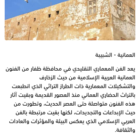
العمانية - الشبيبة
يعد الفن المعماري التقليدي في محافظة ظفار
من الفنون
العمانية العربية الإسلامية من حيث الزخارف
والتشكيلات
المعمارية ذات الطراز التراثي الذي انطبعت
بالتراث الحضاري العماني
منذ العصور القديمة وبقيت آثار
هذه الفنون متواصلة حتى العصر الحديث،
وتطورت من
حيث الإبداعات والتجديدات، لكنها بقيت مرتبطة بالفن
العربي
الإسلامي الذي يعكس البيئة والمؤثرات والعادات
والثقافة.