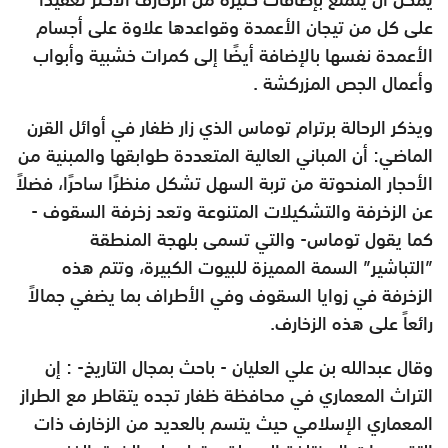
على كل من تيجان الأعمدة وقواعدها علاوة على
أجسام
الأعمدة نفسها بالإضافة أيضًا إلى كمرات خشبية وأبواب
وأعمال
الجص المزركشة .
ويذكر الرحالة برترام توماس الذي زار ظفار في أوائل القرن
الماضي: أن
المباني العالية المتعددة طوابقها والمبنية من
الأحجار المنحوتة من تربة
السهل تشكل منظرًا ساحرًا، فضلاً
عن الزخرفة والتشكيلات المتنوعة وتعد
زخرفة السقوف -
كما يقول توماس- والتي تسمى بلهجة المنطقة
”التباشير”
السمة المميزة للبيوت الكبيرة، وتتم هذه
الزخرفة في زوايا السقوف وفي
الأطراف بما يضفي جمالاً
رائعاً على هذه الزخارف.
وقال عبدالله بن علي العليان - باحث بمجال التاريخ- : إن
التراث المعماري
في محافظة ظفار تجده يتقاطر مع الطراز
المعماري الإسلامي حيث يتسم
بالعديد من الزخارف ذات