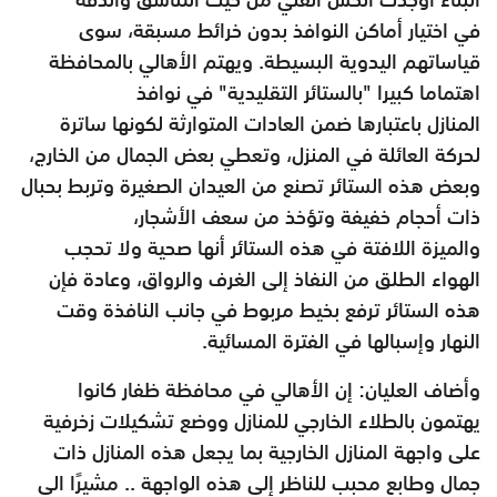
في
اختيار أماكن النوافذ بدون خرائط مسبقة، سوى
قياساتهم اليدوية البسيطة.
ويهتم الأهالي بالمحافظة
اهتماما كبيرا "بالستائر التقليدية" في نوافذ
المنازل
باعتبارها ضمن العادات المتوارثة لكونها ساترة
لحركة العائلة في المنزل،
وتعطي بعض الجمال من الخارج،
وبعض هذه الستائر تصنع من العيدان
الصغيرة وتربط بحبال
ذات أحجام خفيفة وتؤخذ من سعف الأشجار،
والميزة
اللافتة في هذه الستائر أنها صحية ولا تحجب
الهواء الطلق من النفاذ إلى
الغرف والرواق، وعادة فإن
هذه الستائر ترفع بخيط مربوط في جانب
النافذة وقت
النهار وإسبالها في الفترة المسائية.
وأضاف العليان: إن الأهالي في محافظة ظفار كانوا
يهتمون بالطلاء
الخارجي للمنازل ووضع تشكيلات زخرفية
على واجهة المنازل الخارجية
بما يجعل هذه المنازل ذات
جمال وطابع محبب للناظر إلى هذه الواجهة ..
مشيرًا الى