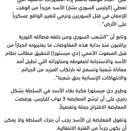
تعطي (الرئيس السوري بشار) الأسد مزيداً من الوقت
للإمعان في قتل السوريين وترمي لتغيير الواقع عسكرياً
على الأرض".
وتابع أن "الشعب السوري ومن خلفه فصائله الثورية
يراقبون منذ بداية هذه المفاوضات ما يعتبرونه انحيازاً من
قبل المبعوث الأممي (دي ميستورا) لتحقيق مطالب نظام
الأسد والاستجابة لضغوطه ومناوراته التي تطيل أمد
معاناة شعبنا وتسمح له بارتكاب المزيد من الجرائم
والانتهاكات الإنسانية بحق شعبنا".
وطرح دي ميستورا فكرة بقاء الأسد في السلطة بشكل
رمزي على أن ترشح المعارضة 3 نواب للرئيس. ورفضت
المعارضة الاقتراح جملة وتفصيلاً.
وتقول المعارضة إن الأسد يجب أن يترك السلطة ولا يمكن
أن يكون جزءاً من الفترة الانتقالية.