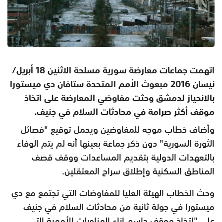
اتهمت جماعات معارضة سورية مسلحة الاثنين 18 أبريل/
نيسان 2016 مبعوث الأمم المتحدة ستافان دي ميستورا
بالانحياز لدمشق وحثت مفاوضي المعارضة على اتخاذ
موقف أكثر صرامة في محادثات السلام في جنيف.
وأضاف خطاب موجه للمفاوضين ويحمل توقيع "فصائل
الثورة السورية" دون ذكر جماعة بعينها أنه لم يتم الوفاء
بالتعهدات الدولية بتقديم المساعدات ووقف قصف
المناطق السكنية وإطلاق سراح المعتقلين.
وحث الخطاب الهيئة العليا للمفاوضات التي تجتمع مع دي
ميستورا في جولة ثانية من محادثات السلام في جنيف
على "اتخاذ موقف حاسم إزاء المناورات الأممية التي