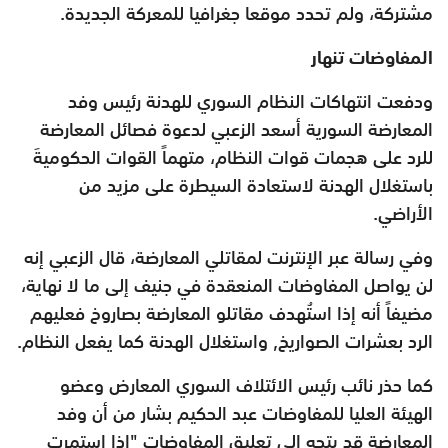
مشتركة، ولم تحدد موقعا جغرافيا للمعركة الجديدة.
المفاوضات تنهار
ودفعت انتهاكات النظام السوري للهدنة رئيس وفد
المعارضة السورية أسعد الزعبي لدعوة فصائل المعارضة
للرد على هجمات قوات النظام، متهماً القوات الحكوميةَ
باستغلال الهدنة لاستعادة السيطرة على مزيد من
الأراضي.
وفي رسالة عبر الإنترنت لمقاتلي المعارضة، قال الزعبي إنه
لن يواصل المفاوضات المنعقدة في جنيف إلى ما لا نهاية،
مضيفاً أنه إذا استُهدف مقاتلو المعارضة بصاروخ فعليهم
الرد بعشرات الصواريخ, واستغلال الهدنة كما يفعل النظام.
كما حذر نائب رئيس الائتلاف السوري المعارض وعضو
الهيئة العليا للمفاوضات عبد الحكيم بشار من أن وفد
المعارضة قد يتجه إلى تعليق المفاوضات "إذا استمرت