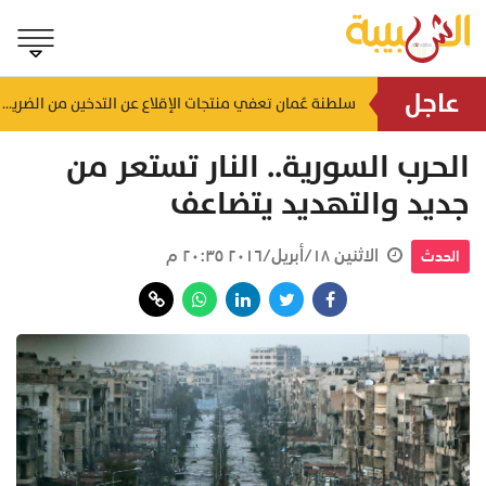
عاجل
سلطنة عُمان تعفي منتجات الإقلاع عن التدخين من الضريبة
صعود المؤشر وقيمة التداولات تتجاوز 46 مليون ريال.. ملخص تداولات بورصة مسقط اليوم
الحرب السورية.. النار تستعر من
جديد والتهديد يتضاعف
الاثنين ١٨/أبريل/٢٠١٦ ٢٠:٣٥ م
الحدث