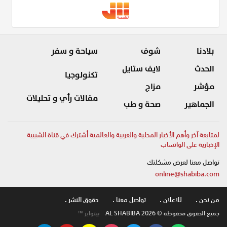
بلادنا
شوف
سياحة و سفر
الحدث
لايف ستايل
تكنولوجيا
مؤشر
مزاج
مقالات رأي و تحليلات
الجماهير
صحة و طب
لمتابعة آخر وأهم الأخبار المحلية والعربية والعالمية أشترك في قناة الشبيبة
الإخبارية على الواتساب
تواصل معنا لعرض مشكلتك
online@shabiba.com
من نحن .
للاعلان .
تواصل معنا .
حقوق النشر .
جميع الحقوق محفوظة © AL SHABIBA 2026
بيتوايز ™