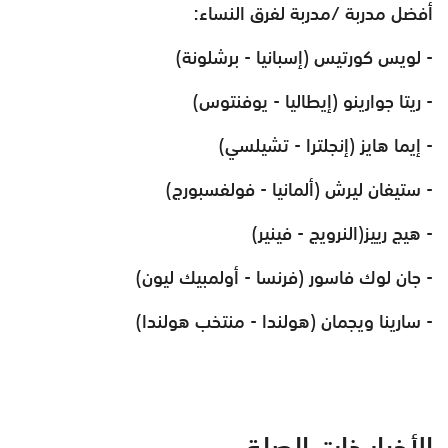
أفضل مدربة /مدربة لفرق النساء:
- لويس كورتيس (إسبانيا - برشلونة)
- ريتا جوارينو (إيطاليا - يوفنتوس)
- إيما هايز (إنجلترا - تشيلسي)
- ستيفان ليرش (ألمانيا - فولفسبورج)
- هيج رييز(النرويج - فينير)
- جان لوك فاسور (فرنسا - أولمبيك ليون)
- سارينا ويجمان (هولندا - منتخب هولندا)
الأخبار ذات الصلة