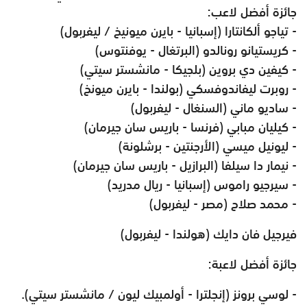
جائزة أفضل لاعب:
- تياجو ألكانتارا (إسبانيا - بايرن ميونيخ / ليفربول)
- كريستيانو رونالدو (البرتغال - يوفنتوس)
- كيفين دي بروين (بلجيكا - مانشستر سيتي)
- روبرت ليفاندوفسكي (بولندا - بايرن ميونخ)
- ساديو ماني (السنغال - ليفربول)
- كيليان مبابي (فرنسا - باريس سان جيرمان)
- ليونيل ميسي (الأرجنتين - برشلونة)
- نيمار دا سيلفا (البرازيل - باريس سان جيرمان)
- سيرجيو راموس (إسبانيا - ريال مدريد)
- محمد صلاح (مصر - ليفربول)
فيرجيل فان دايك (هولندا - ليفربول)
جائزة أفضل لاعبة:
- لوسي برونز (إنجلترا - أولمبيك ليون / مانشستر سيتي).