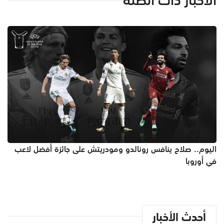
اليوم.. صلاح ينافس رونالدو ومودريتش على جائزة أفضل لاعب
في أوروبا
أحدث الأخبار