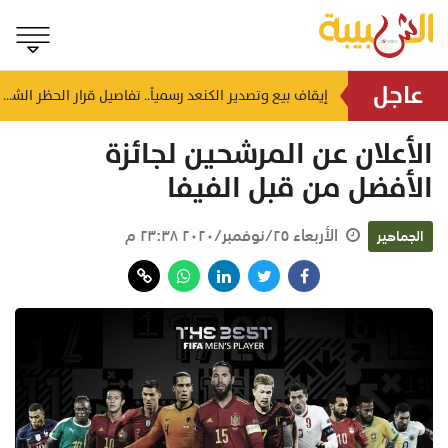
عاجل
إيقاف بيع وتصدير الكنعد رسمياً.. تفاصيل قرار الحظر الشامل حتى أكتوبر المقابل
جهاز الضرائب يُلزم الخاضعين لـ «القيمة المضافة» بإصدار الفواتير الضريبية إلكترونياً
الأعلان عن المرشحين لجائزة
الأفضل من قبل الفيفا
الأربعاء ٢٥/نوفمبر/٢٠٢٠ ٢٣:٣٨ م
الجماهير