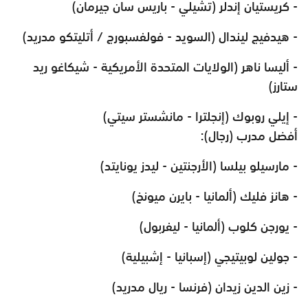
- كريستيان إندلر (تشيلي - باريس سان جيرمان)
- هيدفيج ليندال (السويد - فولفسبورج / أتليتكو مدريد)
- أليسا ناهر (الولايات المتحدة الأمريكية - شيكاغو ريد
ستارز)
- إيلي روبوك (إنجلترا - مانشستر سيتي)
أفضل مدرب (رجال):
- مارسيلو بيلسا (الأرجنتين - ليدز يونايتد)
- هانز فليك (ألمانيا - بايرن ميونخ)
- يورجن كلوب (ألمانيا - ليفربول)
- جولين لوبيتيجي (إسبانيا - إشبيلية)
- زين الدين زيدان (فرنسا - ريال مدريد)