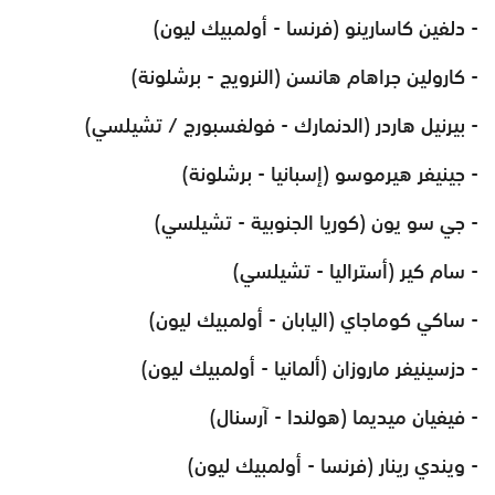
- دلفين كاسارينو (فرنسا - أولمبيك ليون)
- كارولين جراهام هانسن (النرويج - برشلونة)
- بيرنيل هاردر (الدنمارك - فولفسبورج / تشيلسي)
- جينيفر هيرموسو (إسبانيا - برشلونة)
- جي سو يون (كوريا الجنوبية - تشيلسي)
- سام كير (أستراليا - تشيلسي)
- ساكي كوماجاي (اليابان - أولمبيك ليون)
- دزسينيفر ماروزان (ألمانيا - أولمبيك ليون)
- فيفيان ميديما (هولندا - آرسنال)
- ويندي رينار (فرنسا - أولمبيك ليون)