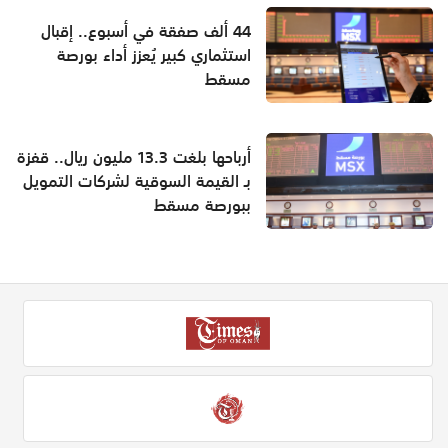
44 ألف صفقة في أسبوع.. إقبال
استثماري كبير يُعزز أداء بورصة
مسقط
أرباحها بلغت 13.3 مليون ريال.. قفزة
بـ القيمة السوقية لشركات التمويل
ببورصة مسقط