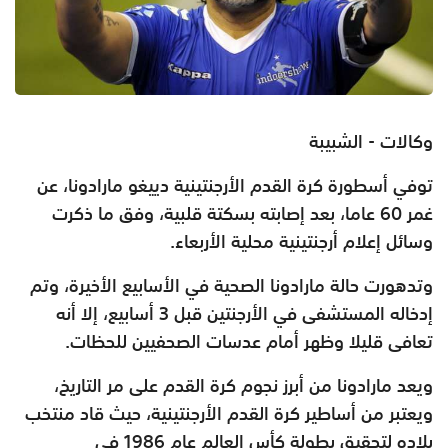
وكالات - الشبيبة
توفي أسطورة كرة القدم الأرجنتينية دييغو مارادونا، عن
غمر 60 عاما، بعد إصابته بسكتة قلبية، وفق ما ذكرت
وسائل إعلام أرجنتينية محلية الأربعاء.
وتدهورت حالة مارادونا الصحية في الأسابيع الأخيرة، وتم
إدخاله المستشفى في الأرجنتين قبل 3 أسابيع، إلا أنه
تعافى قليلا وظهر أمام عدسات الصحفيين للحظات.
ويعد مارادونا من أبرز نجوم كرة القدم على مر التاريخ،
ويعتبر من أساطير كرة القدم الأرجنتينية، حيث قاد منتخب
بلاده لتحقيق بطولة كأس العالم عام 1986 في