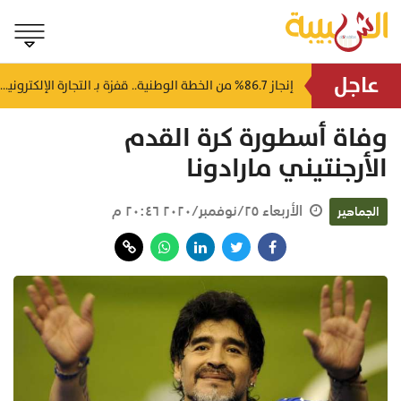
عاجل
إصابة 5 أشخاص وحريق بمصفاة نفط روسية في هجوم لمسيرات أوكرانية
إنجاز 86.7% من الخطة الوطنية.. قفزة بـ التجارة الإلكترونية في سلطنة عُمان
منذ ساعة
وفاة أسطورة كرة القدم
الأرجنتيني مارادونا
الأربعاء ٢٥/نوفمبر/٢٠٢٠ ٢٠:٤٦ م
الجماهير