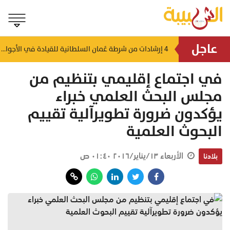
عاجل
كيا وباكستان
4 إرشادات من شرطة عُمان السلطانية للقيادة في الأجواء المغبرة
منذ ١٤ ساعة
في اجتماع إقليمي بتنظيم من
مجلس البحث العلمي خبراء
يؤكدون ضرورة تطويرآلية تقييم
البحوث العلمية
الأربعاء ١٣/يناير/٢٠١٦ ٠١:٤٠ ص
بلادنا