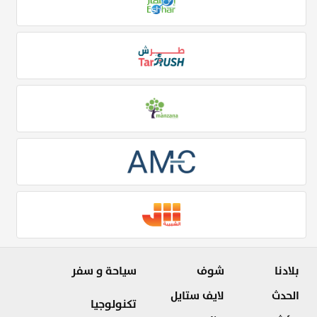
بلادنا
شوف
سياحة و سفر
الحدث
لايف ستايل
تكنولوجيا