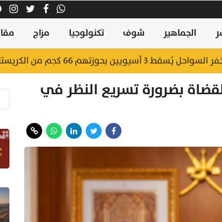
ر
الجماهير
شوف
تكنولوجيا
مزاج
مقال
يويين بحوزتهم 66 كجم من الكريستال
لقضاة بضرورة تسريع النظر في