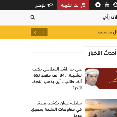
بث الشبيبة
للإعلان
ات رأي
سلطنة عمان تكشف تقدمًا في م
منذ ٣ ساعات
أحدث الأخبار
علي بن راشد المطاعني يكتب
للشبيبة: :34 ألف مقعد لـ65
ألف طالب.. أين يذهب النصف
الآخر؟
سلطنة عمان تكشف تقدمًا
في مفاوضات الملاحة بمضيق
هرمز