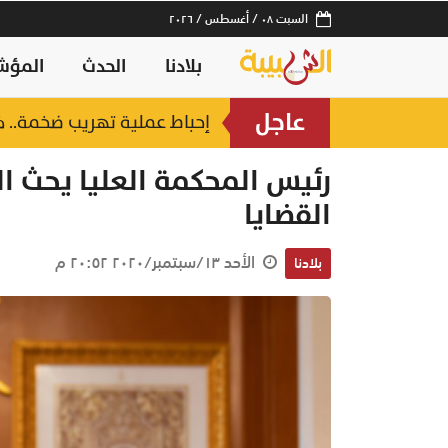
السبت ٠٨ / أغسطس / ٢٠٢٦
بلادنا
الحدث
المؤش
عاجل
ستين بمسقط
إحباط عملية تهريب ضخمة.. خفر السواحل يُسقط 3 آس
منذ ٣ ساعات
رئيس المحكمة العليا يحث ا
القضايا
الأحد ١٣/سبتمبر/٢٠٢٠ ٢٠:٥٢ م
بلادنا