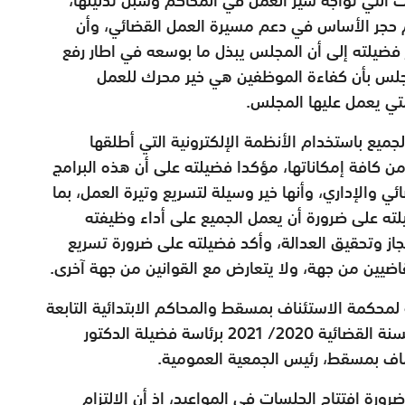
م حجر الأساس في دعم مسيرة العمل القضائي، وأن
ضيلته إلى أن المجلس يبذل ما بوسعه في اطار رفع
مجلس بأن كفاءة الموظفين هي خير محرك للعمل
ي يعمل عليها المجلس.
لجميع باستخدام الأنظمة الإلكترونية التي أطلقها
ن كافة إمكاناتها، مؤكدا فضيلته على أن هذه البرامج
 والإداري، وأنها خير وسيلة لتسريع وتيرة العمل، بما
لته على ضرورة أن يعمل الجميع على أداء وظيفته
جاز وتحقيق العدالة، وأكد فضيلته على ضرورة تسريع
اضيين من جهة، ولا يتعارض مع القوانين من جهة آخرى.
محكمة الاستئناف بمسقط والمحاكم الابتدائية التابعة
لها (مسقط وقريات)، اليوم ، اجتماعها الأول للسنة القضائية 2020/ 2021 برئاسة فضيلة الدكتور
ف بمسقط، رئيس الجمعية العمومية.
رة افتتاح الجلسات في المواعيد، إذ أن الالتزام