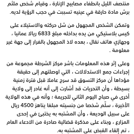
منتصف الليل بانطفاء مصابيح الإنارة ، وقيام شخص ملثم
برش مادة حارقة في عينيه تسببت في حجب الرؤية لديه.
وتمكن الشخص المجهول من شل حركته والاستيلاء على
كيس بلاستيكي من يده بداخله مبلغ 6833 ريالا عمانيا ،
وجهازي هاتف نقال ، بعده لاذ المجهول بالفرار إلى جهة غير
معلومة .
وعلى إثر هذه المعلومات باشر مركز الشرطة مجموعة من
إجراءات جمع الاستدلالات ، التي اوصلتهم إلى حقيقة
مؤداها أن مركز التسوق قد سرح عاملا قبل فترة زمنية
بسيطة ، وأن التحريات قد أشارت إلى أنه غادر إلى ولاية
أخرى في صباح اليوم الثاني للجريمة ؛ وأنه في هذه الولاية
الأخيرة ، سلّم شخصا من جنسيته مبلغا يناهز 4500 ريال
على سبيل الوديعة ، وأن المشتبه به يختبئ في إحدى
المزارع ، وبناء على مذكرة قضائية صادرة من الادعاء العام
، تم إلقاء القبض على المشتبه به.