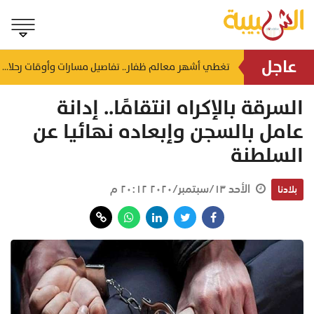
عاجل
يوفر مئات الوظائف.. تفاصيل إنشاء مصنع سيراميك عملاق في صحار
تغطي أشهر معالم ظفار.. تفاصيل مسارات وأوقات رحلات "حافلة المذاق العُماني"
منذ ٣٢ دقيقة
السرقة بالإكراه انتقامًا.. إدانة
عامل بالسجن وإبعاده نهائيا عن
السلطنة
الأحد ١٣/سبتمبر/٢٠٢٠ ٢٠:١٢ م
بلادنا