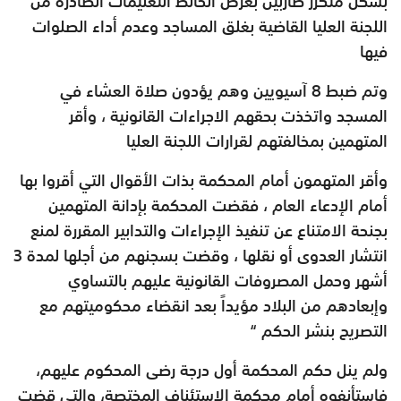
بشكل متكرر ضاربين بعرض الحائط التعليمات الصادرة من
اللجنة العليا القاضية بغلق المساجد وعدم أداء الصلوات
فيها
وتم ضبط 8 آسيويين وهم يؤدون صلاة العشاء في
المسجد واتخذت بحقهم الاجراءات القانونية ، وأقر
المتهمين بمخالفتهم لقرارات اللجنة العليا
وأقر المتهمون أمام المحكمة بذات الأقوال التي أقروا بها
أمام الإدعاء العام ، فقضت المحكمة بإدانة المتهمين
بجنحة الامتناع عن تنفيذ الإجراءات والتدابير المقررة لمنع
انتشار العدوى أو نقلها ، وقضت بسجنهم من أجلها لمدة 3
أشهر وحمل المصروفات القانونية عليهم بالتساوي
وإبعادهم من البلاد مؤيداً بعد انقضاء محكوميتهم مع
التصريح بنشر الحكم “
ولم ينل حكم المحكمة أول درجة رضى المحكوم عليهم،
فاستأنفوه أمام محكمة الاستئناف المختصة، والتي قضت