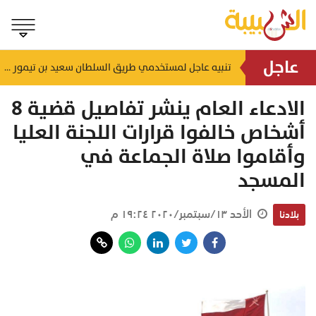
عاجل
تنبيه عاجل لمستخدمي طريق السلطان سعيد بن تيمور
منذ ساعتين
منذ 
الادعاء العام ينشر تفاصيل قضية 8
أشخاص خالفوا قرارات اللجنة العليا
وأقاموا صلاة الجماعة في
المسجد
الأحد ١٣/سبتمبر/٢٠٢٠ ١٩:٢٤ م
بلادنا