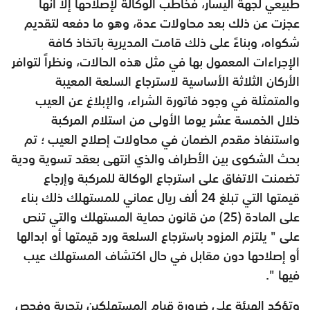
طبيعي لجهة اليسار، فخاطب الوكالة لإصلاحها إلا أنها
عجزت عن ذلك بعد محاولات عدة، وهو ما دفعه لتقديم
شكواه، وبناءً على ذلك قامت المديرية باتخاذ كافة
الإجراءات المعمول بها في مثل هذه الحالات، ونظراً لتوافر
الأركان الثلاثة الأساسية
لاسترجاع السلعة المعيبة
والمتمثلة في وجود فاتورة الشراء، والإبلاغ عن العيب
خلال الخمسة عشر يوما الأولى من استلام المركبة
واستنفاذ مقدم الضمان في محاولات إصلاح العيب ؛ تم
بحث الشكوى بين الأطراف والذي انتهى بعقد تسوية ودية
تضمنت الاتفاق على استرجاع الوكالة للمركبة وإرجاع
قيمتها التي تبلغ 24 ألف ريال عماني للمستهلك ذلك بناء
على المادة (25) من قانون حماية المستهلك والتي تنص
على " يلتزم المزود باسترجاع السلعة ورد قيمتها أو ابدالها
أو إصلاحها دون مقابل في حال اكتشاف المستهلك عيب
فيها ".
وتؤكد الهيئة على ضرورة قيام المستهلكين بتجربة وفحص