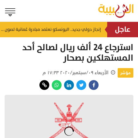
عاجل
السعودية: بدء فعاليات "المزاد الدولي لمزارع إنتاج الصقور 2026"
إنجاز دولي جديد.. اليونسكو تعتمد مبادرة عُمانية لصون الحرف التقليدية بقلعة بهلاء
منذ ٢٦ دقيقة
استرجاع 24 ألف ريال لصالح أحد
المستهلكين بصحار
الأربعاء ٠٩/سبتمبر/٢٠٢٠ ١٧:٣٣ م
مؤشر