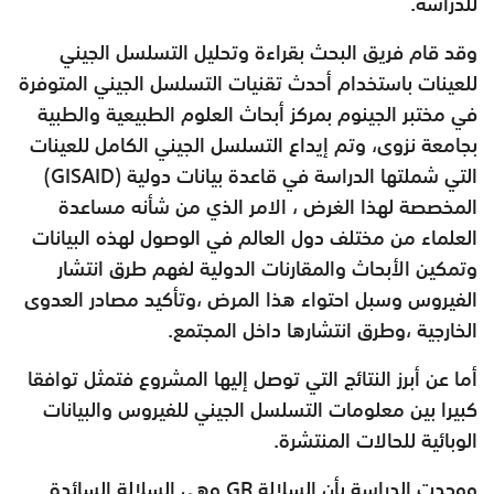
للدراسة.
وقد قام فريق البحث بقراءة وتحليل التسلسل الجيني
للعينات باستخدام أحدث تقنيات التسلسل الجيني المتوفرة
في مختبر الجينوم بمركز أبحاث العلوم الطبيعية والطبية
بجامعة نزوى، وتم إيداع التسلسل الجيني الكامل للعينات
التي شملتها الدراسة في قاعدة بيانات دولية (GISAID)
المخصصة لهذا الغرض ، الامر الذي من شأنه مساعدة
العلماء من مختلف دول العالم في الوصول لهذه البيانات
وتمكين الأبحاث والمقارنات الدولية لفهم طرق انتشار
الفيروس وسبل احتواء هذا المرض ،وتأكيد مصادر العدوى
الخارجية ،وطرق انتشارها داخل المجتمع.
أما عن أبرز النتائج التي توصل إليها المشروع فتمثل توافقا
كبيرا بين معلومات التسلسل الجيني للفيروس والبيانات
الوبائية للحالات المنتشرة.
ووجدت الدراسة بأن السلالة GR وهي السلالة السائدة