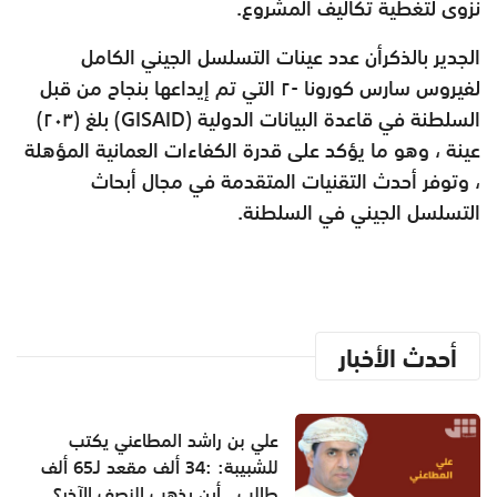
نزوى لتغطية تكاليف المشروع.
الجدير بالذكرأن عدد عينات التسلسل الجيني الكامل
لفيروس سارس كورونا -٢ التي تم إيداعها بنجاح من قبل
السلطنة في قاعدة البيانات الدولية (GISAID) بلغ (٢٠٣)
عينة ، وهو ما يؤكد على قدرة الكفاءات العمانية المؤهلة
، وتوفر أحدث التقنيات المتقدمة في مجال أبحاث
التسلسل الجيني في السلطنة.
أحدث الأخبار
علي بن راشد المطاعني يكتب
للشبيبة: :34 ألف مقعد لـ65 ألف
طالب.. أين يذهب النصف الآخر؟