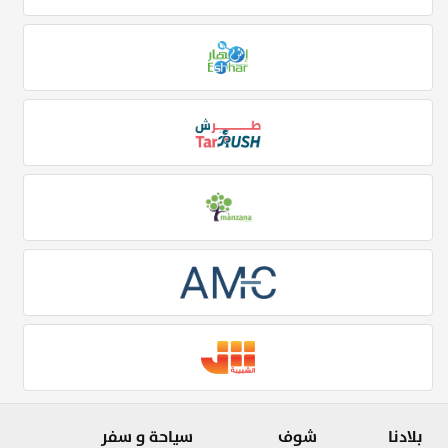
بلادنا
شوف
سياحة و سفر