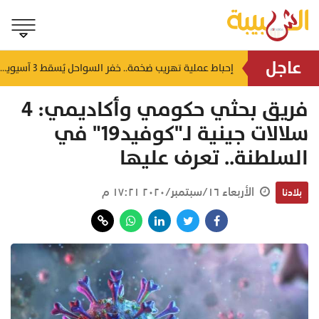
عاجل
شمل غرامات وإغلاقاً نهائياً.. "حماية المستهلك" تُعلن صدور حكم قضائي بحق مؤسستين بمسقط
إحباط عملية تهريب ضخمة.. خفر السواحل يُسقط 3 آسيويين بحوزتهم 66 كجم من الكريستال
منذ ٥ ساعات
فريق بحثي حكومي وأكاديمي: 4
سلالات جينية لـ"كوفيد19" في
السلطنة.. تعرف عليها
الأربعاء ١٦/سبتمبر/٢٠٢٠ ١٧:٢١ م
بلادنا