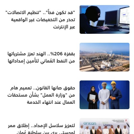
"قد تكون فخاً".. "تنظيم الاتصالات"
تحذر من التخفيضات غير الواقعية
عبر الإنترنت
بقفزة 206%.. الهند تعزز مشترياتها
من النفط العُماني لتأمين إمداداتها
حقوق صانها القانون.. تعميم هام
من "وزارة العمل" بشأن مستحقات
العمال عند انتهاء الخدمة
لتعزيز سلاسل الإمداد.. إطلاق ممر
لوجستي بري بين سلطنة عُمان