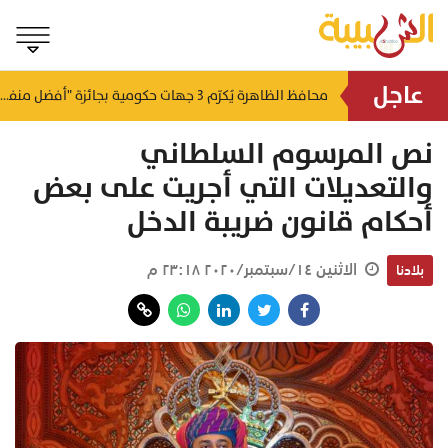
عاجل
لتطوير البنى الأساسية.. "الثروة الزراعية" توقع اتفاقية التصميم والإشراف لمدينة الصناعات السمكية
محافظ الظاهرة يُكرّم 3 جهات حكومية بجائزة "أفضل منفذ تقديم خدمة" لعام 2025
منذ ١٤ ساعة
منذ ١٤ ساعة
نص المرسوم السلطاني
والتعديلات التي أجريت على بعض
أحكام قانون ضريبة الدخل
الاثنين ١٤/سبتمبر/٢٠٢٠ ٢٣:١٨ م
بلادنا