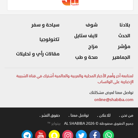
بلادنا
شوف
سياحة و سفر
الحدث
لايف ستايل
تكنولوجيا
مؤشر
مزاج
مقالات رأي و تحليلات
الجماهير
صحة و طب
لمتابعة آخر وأهم الأخبار المحلية والعربية والعالمية أشترك في قناة الشبيبة
الإخبارية على الواتساب
تواصل معنا لعرض مشكلتك
online@shabiba.com
من نحن .
للاعلان .
تواصل معنا .
حقوق النشر .
جميع الحقوق محفوظة © AL SHABIBA 2026
بيتوايز ™