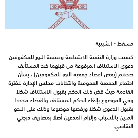
مسقط - الشبيبة
كسبت وزارة التنمية الاجتماعية وجمعية النور للمكفوفين
دعوى الاستئناف المرفوعة من قِبلهما ضد المستأنف
ضدهم (بعض أعضاء جمعية النور للمكفوفين) ، بشأن
اجتماع الجمعية العمومية وانتخابات مجلس الإدارة للفترة
القادمة حيث قض ذلك الحكم بقبول الاستئناف شكلا
وفي الموضوع بإلغاء الحكم المستأنف والقضاء مجددا
بقبول الدعوى شكلا ورفضها موضوعا وذلك على النحو
المبين بالأسباب وإلزام المدعين أصلا بمصاريف درجتي
التقاضي.