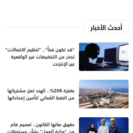
أحدث الأخبار
"قد تكون فخاً".. "تنظيم الاتصالات"
تحذر من التخفيضات غير الواقعية
عبر الإنترنت
بقفزة 206%.. الهند تعزز مشترياتها
من النفط العُماني لتأمين إمداداتها
حقوق صانها القانون.. تعميم هام
من "وزارة العمل" بشأن مستحقات