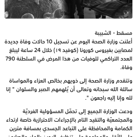
مسقط - الشبيبة
أعلنت وزارة الصحة اليوم عن تسجيل 10 حالات وفاة جديدة
لمصابين بفيروس كورونا (كوفيد ١٩) خلال 24 ساعة ليبلغ
العدد التراكمي للوفيات من هذا المرض في السلطنة 790
وفاة.
وتتقدم وزارة الصحة إلى ذويهم بخالص العزاء والمواساة
سائلة الله سبحانه وتعالى أن يُلهمهم الصبر والسلوان " إنا
لله وإنا إليه راجعون ".
ودعت الوزارة الجميع إلى تحمّل المسؤولية الفرديّة
والمجتمعيّة والتقيد التام بالإجراءات الاحترازية خاصة ارتداء
الكمامة والمحافظة على التباعد الجسدي بمسافة مترين
على الأقل والمداومة على تنظيف اليدين بالماء والصابون