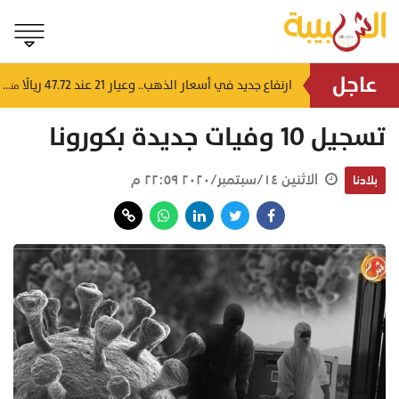
عاجل
4 إرشادات من شرطة عُمان السلطانية للقيادة في الأجواء المغبرة
ارتفاع جديد في أسعار الذهب.. وعيار 21 عند 47.72 ريالًا
منذ ١٠ ساعات
منذ ١١ ساعة
تسجيل 10 وفيات جديدة بكورونا
الاثنين ١٤/سبتمبر/٢٠٢٠ ٢٢:٥٩ م
بلادنا