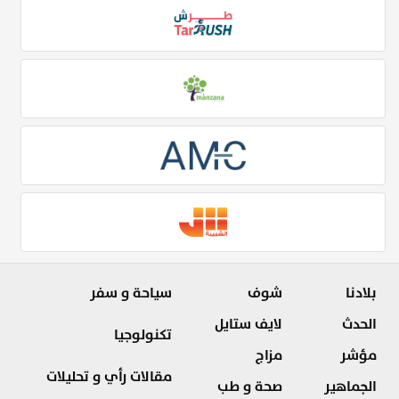
بلادنا
شوف
سياحة و سفر
الحدث
لايف ستايل
تكنولوجيا
مؤشر
مزاج
مقالات رأي و تحليلات
الجماهير
صحة و طب