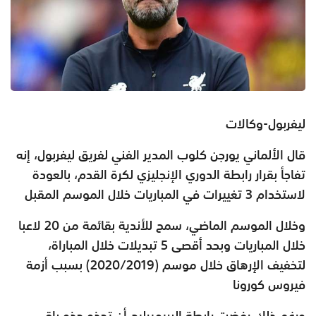
ليفربول-وكالات
قال الألماني يورجن كلوب المدير الفني لفريق ليفربول، إنه
تفاجأ بقرار رابطة الدوري الإنجليزي لكرة القدم، بالعودة
لاستخدام 3 تغييرات في المباريات خلال الموسم المقبل
وخلال الموسم الماضي، سمح للأندية بقائمة من 20 لاعبا
خلال المباريات وبحد أقصى 5 تبديلات خلال المباراة،
لتخفيف الإرهاق خلال موسم (2020/2019) بسبب أزمة
فيروس كورونا
ورغم ذلك رفضت رابطة البريميرليج أن تحذو حذو باقي