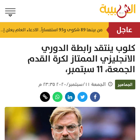
عاجل
للتعرف على أدوار التشريع.. "مجلس الشورى" يستقبل منتسبي برنامج الزمالة القانونية
من بينها 89 شكوى و93 استفساراً.. الادعاء العام يعلن إحصائية "تجاوب" لشهر يوليو
منذ ١٨ دقيقة
منذ ٤٣ دقيقة
كلوب ينتقد رابطة الدوري
الانجليزي الممتاز لكرة القدم
الجمعة، ١١ سبتمبر،
الجمعة ١١/سبتمبر/٢٠٢٠ ٢٣:٣٥ م
الجماهير