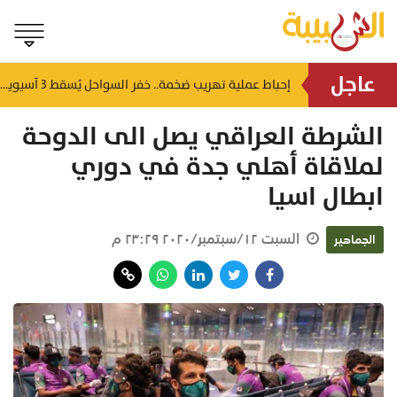
عاجل
شمل غرامات وإغلاقاً نهائياً.. "حماية المستهلك" تُعلن صدور حكم قضائي بحق مؤسستين بمسقط
إحباط عملية تهريب ضخمة.. خفر السواحل يُسقط 3 آسيويين بحوزتهم 66 كجم من الكريستال
منذ ١٤ ساعة
الشرطة العراقي يصل الى الدوحة
لملاقاة أهلي جدة في دوري
ابطال اسيا
السبت ١٢/سبتمبر/٢٠٢٠ ٢٣:٢٩ م
الجماهير