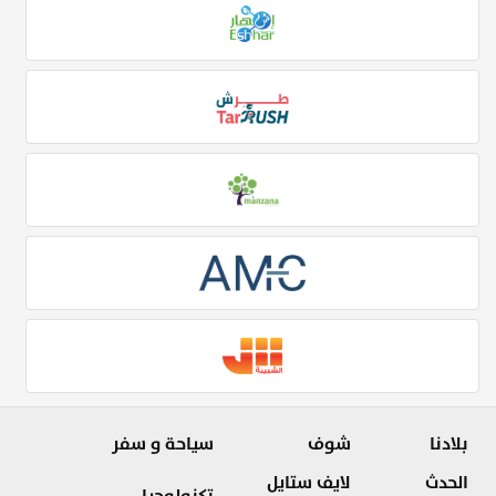
بلادنا
شوف
سياحة و سفر
الحدث
لايف ستايل
تكنولوجيا