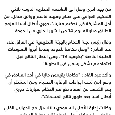
من جهة اخرى وصل إلى العاصمة القطرية الدوحة ثلاثي
التحكيم العراقي علي صباح ومهند قاسم وواثق مدلل، من
أجل المشاركة في تحكيم مباريات دوري أبطال آسيا المزمع
انطلاق مبارياته يوم 14 من الشهر الجاري في الدوحة.
وقال رئيس لجنة الحكام بالهيئة التطبيعية في العراق علاء
عبد القادر : "وصل حكامنا للدوحة بعدما أجروا الفحوصات
الطبية الخاصة "بكوفيد 19"، وفي انتظار النتائج قبل
اعتمادهم بشكل رسمي في البطولة".
وأكد عبد القادر: "حكامنا يقيمون حاليا في أحد الفنادق في
وضع آمن تحت إجراءات الوقاية الصحية، ومن المنتظر أن
يتم الكشف عن أسماء طواقم الحكام لمباريات دوري
أبطال آسيا بعد ظهور نتائج المسحات".
وكانت إدارة الأهلي السعودي بالتنسيق مع الجهازين الفني
والطبي، قد عكفت على إعداد تقرير بصابة المحترف