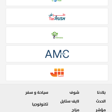
بلادنا
شوف
سياحة و سفر
الحدث
لايف ستايل
تكنولوجيا
مؤشر
مزاج