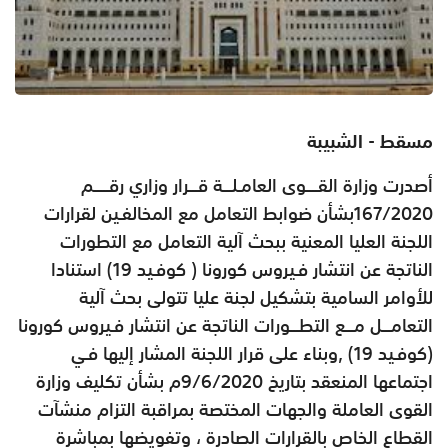
مسقط - الشبيبة
أصدرت وزارة القــــوى العامـلـــة قـــرار وزاري رقـــــم
167/2020بشأن ضوابط التعامل مع المخالفـين لقرارات
اللجنة العليا المعنية ببحث آلية التعامل مع التطورات
الناتجة عن انتشار فـيروس كورونا ( كوفـيد 19) استنادا
للأوامر السامية بتشكيل لجنة عليا تتولى بحث آلية
التعامـــل مـــع التطـــورات الناتجة عن انتشار فـيروس كورونا
(كوفـيد 19) ,وبناء على قرار اللجنة المشار إليها فـي
اجتماعها المنعقد بتاريخ 9/6/2020م بشأن تكليف وزارة
القوى العاملة والجهات المختصة بمراقبة التزام منشآت
القطاع الخاص بالقرارات الصادرة ، وتفويضها بمباشرة