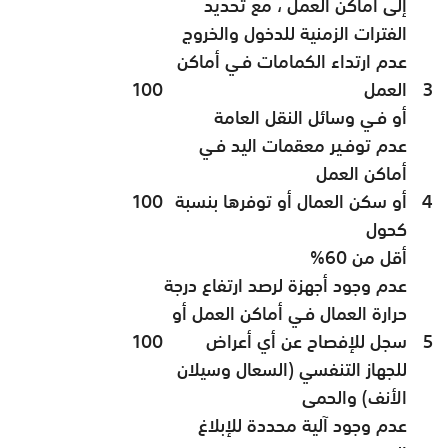
إلى أماكن العمل ، مع تحديد
الفترات الزمنية للدخول والخروج
عدم ارتداء الكمامات فـي أماكن
3
العمل
100
أو فـي وسائل النقل العامة
عدم توفـير معقمات اليد فـي
أماكن العمل
4
أو سكن العمال أو توفرها بنسبة
100
كحول
أقل من 60%
عدم وجود أجهزة لرصد ارتفاع درجة
حرارة العمال فـي أماكن العمل أو
5
سجل للإفصاح عن أي أعراض
100
للجهاز التنفسي (السعال وسيلان
الأنف) والحمى
عدم وجود آلية محددة للإبلاغ