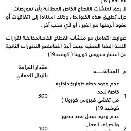
المــادة ( 8 )
لا يحق لمنشآت القطاع الخاص المطالبة بأي تعويضات
جراء تطبيق هذه الضوابط ، وذلك استنادا إلى اتفاقيات أو
عقود أبرمتها مع الغير ، أو لأي سبب آخر .
ضوابط التعامل مع منشآت القطاع الخاصالمخالفـة لقرارات
اللجنة العليا المعنية ببحث آلية التعاملمع التطورات الناتجة
عن انتشار فـيروس كورونا ( كوفـيد19)
مقدار الغرامة
م
المخالفــــــــة
بالريال العماني
عدم وجود خطة طوارئ داخلية
خاصة للحد
300
1
من تفشي فـيروس كورونا (
كوفـيد 19)
عدم وجود سجل بقيد حضور
وانصراف العمال
100
2