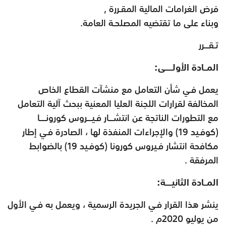
فرض الغرامات المالية المقـررة ,
وبناء على ما تقتضيه المصلحـة العامة
.
تـقـــرر
المــادة الأولـــــى:
يعمل فـي شأن التعامل مع منشآت القطاع الخاص
المخالفة لقرارات اللجنة العليا المعنية ببحث آلية التعامل
مع التطورات الناتجة عن انتشـــار فـيـــروس كورونــــا
(كوفـيد 19) والإجراءات المنفذة لها ، الصادرة فـي إطار
مكافحة انتشار فـيروس كورونا (كوفـيد 19) بالضوابط
المرفقة .
المــادة الثانيــــة:
ينشر هذا القرار فـي الجريدة الرسمية ، ويعمل به فـي الأول
من يوليو 2020م .