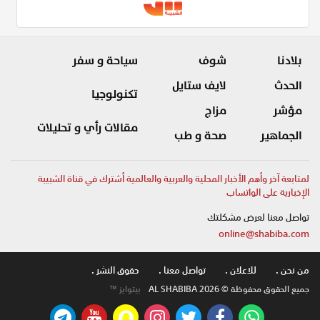
بلادنا
شوف
سياحة و سفر
الحدث
لايف ستايل
تكنولوجيا
مؤشر
مزاج
مقالات رأي و تحليلات
الجماهير
صحة و طب
لمتابعة آخر وأهم الأخبار المحلية والعربية والعالمية أشترك في قناة الشبيبة
الإخبارية على الواتساب
تواصل معنا لعرض مشكلتك
online@shabiba.com
من نحن .
للاعلان .
تواصل معنا .
حقوق النشر .
جميع الحقوق محفوظة © AL SHABIBA 2026
بيتوايز ™