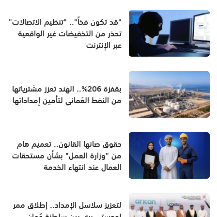
"قد تكون فخاً".. "تنظيم الاتصالات"
تحذر من التخفيضات غير الواقعية
عبر الإنترنت
بقفزة 206%.. الهند تعزز مشترياتها
من النفط العُماني لتأمين إمداداتها
حقوق صانها القانون.. تعميم هام
من "وزارة العمل" بشأن مستحقات
العمال عند انتهاء الخدمة
لتعزيز سلاسل الإمداد.. إطلاق ممر
لوجستي بري بين سلطنة عُمان