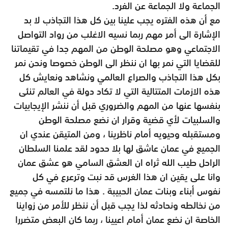
الجماعة ولا الجماعة عن الفرد.
مع أن هذه الفتره يجب علينا بين كل هذا التجاذب لا بد
الإشارة الى أمر مهم ربما نسيه الاغلب من رواد التواصل
الاجتماعي وهو مصلحة الوطن من المهم جدا في تقيماتنا
للقضايا التي نمر بها ان ننظر الى الوطن خصوصا ونحن نمر
بكل هذا التجاذب والصراع العالمي ونشاهد ونعايش كل
هذه الازمات المتتالية التي لا تكاد دولة في العالم تنئى
بنفسها عنها من المهم والضروري قبل أن ننشر الإيجابيات
والسلبيات لأي قضية وقرار ان نضع مصلحة الوطن
ومستقبله وحيويه أمام ناظرينا ، ومن المتيقن عندي ان
الجميع في عمان عاشق لها بلا حدود لقد علمنا السلطان
الراحل طيب الله ثراه ان العشق السامي هو عشق عمان
وانا على يقين ان هذا الغرس قد نبت وترعرع في كل
نفوس أبناء وبنات عمان الحبيبة . هذا ما نلتمسه في جميع
من نخالطه ونحادثه لذا يجب قبل أن ننظر للأمر من زواينا
الخاصة ان نضع عمان أمام اعيينا ، ربما كان البعض متضررا