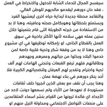
سيفسح المجال للدماء الشابة للدخول والانخراط في العمل
، فقد حان دورهم ليقدمو مالديهم للوطن الغالي.
والتقاعد محطة جديدة لبداية حياه اخرى ليعشيها الفرد
ويستمتع بلحظاتها وهوبكامل صحته وعافيته، وهنا لا بد
من الاستفادة من خبرته الطويلة التى قام بتنميتها خلال
سنين عمله فهي سلاحه لأنها الأكثر جاذبية في سوق
العمل بالقطاع الخاص، او بإمكانه توظيفها في اي مشروع
خاص وهنا لا بد من وقفة شكر وتحية قلبية خاصة لمن
خدموا البلاد وبذلوا من حياتهم وعمرهم وجهدهم
وطاقاتهم فلهم ترفع القبعات وتنحني الهامات لهم آلف
تحية واحترام وتقدير لهم العرفان ولتضحياتهم الكبيرة فلا
أحد ينكر دورهم في بناء نهضة عمان .
وهنا يجب أن نقف مع بعض الذين انجروا خلف ثقافات
مستوردة لا نعهدها من الأباء ولم نسمعها دونت لاحد من
الأجداد اي فائدة ترونها من القيام بنشر اسماء المتقاعدين
على منصات التواصل الاجتماعي ومحاولة النيل منهم او