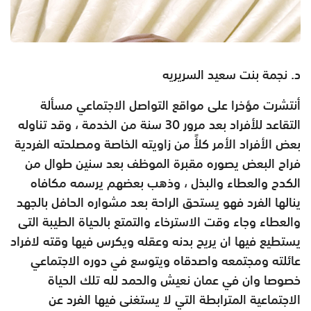
د. نجمة بنت سعيد السريريه
أنتشرت مؤخرا على مواقع التواصل الاجتماعي مسألة
التقاعد للأفراد بعد مرور 30 سنة من الخدمة ، وقد تناوله
بعض الأفراد الأمر كلأً من زاويته الخاصة ومصلحته الفردية
فراح البعض يصوره مقبرة الموظف بعد سنين طوال من
الكدح والعطاء والبذل ، وذهب بعضهم يرسمه مكافاه
ينالها الفرد فهو يستحق الراحة بعد مشواره الحافل بالجهد
والعطاء وجاء وقت الاسترخاء والتمتع بالحياة الطيبة التى
يستطيع فيها ان يريح بدنه وعقله ويكرس فيها وقته لافراد
عائلته ومجتمعه واصدقاه ويتوسع في دوره الاجتماعي
خصوصا وان في عمان نعيش والحمد لله تلك الحياة
الاجتماعية المترابطة التي لا يستغنى فيها الفرد عن