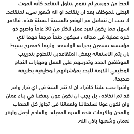
الحط من دورهم لم نقوم بتناول التقاعد كأنه الموت
البطى للموظف بعد ان يتقاعد او انه شعور سىء لمتقاعد.
لا يجب ان نتعامل مع الوضع بالسلبية السيئة هذه، فالامر
اسهل مما يكون لفرد عمل لاكثر من 30 عاماً واصبح ذو
خبره عملية في مجاله ، سيكون حتماً مرجعاً مهما لاي
مؤسسة تستعين بخبراته الواسعه. ولربما كمقترح بسيط
بان يتم الاستعانه ببعض المتقاعدين للتطوع بتدرييب
الموظفين الجدد وتدريبهم على العمل ومهارات النجاح
الوظيفي اللازمة للبدء بمؤشراتهم الوظيفية بطريقة
صحيحة.
واخيرا يجب علينا كافراد ان لا نثير البلبة في اي قرار وامر
قد تم اتخاذه ، بل يجب ان نكون عون لبعضنا في بناء عمان
وان نكون عونا لسلطاننا ولعماننا في تجاوز كل الصعاب
والمحن والازمات هذه الفترة المقبلة. والقادم أجمل وازهر
لعمان وشعبها باذن الله.