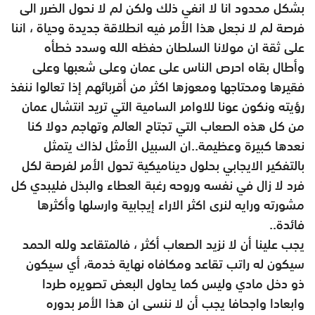
بشكل محدود انا لا انفي ذلك ولكن لم لا نحول الضرر الى
فرصة لم لا نجعل هذا الأمر فيه انطلاقة جديدة وحياة ، اننا
على ثقة ان مولانا السلطان حفظه الله وسدد خطأه
وأطال بقاه احرص الناس على عمان وعلى شعبها وعلى
فقيرها ومحتاجها ومعوزها اكثر من أقربائهم إذا تعالوا ننفذ
رؤيته ونكون عونا للاوامر السامية التي تريد انتشال عمان
من كل هذه الصعاب التي تجتاح العالم وتهاجم دولا كنا
نعدها كبيرة وعظيمة..ان السبيل الأمثل لذاك يتمثل
بالتفكير الايجابي بحلول ديناميكية تحول الأمر لفرصة لكل
فرد لا زال في نفسه وروحه رغبة العطاء والبذل فليبدي كل
مشورته ورايه لنرى اكثر الاراء إيجابية وارسلها وأكثرها
فائدة..
يجب علينا أن لا نزيد الصعاب أكثر ، فالمتقاعد ولله الحمد
سيكون له راتب تقاعد ومكافاه نهاية خدمة، أي سيكون
ذو دخل مادي وليس كما يحاول البعض تصويره طردا
وابعادا واجحافا يجب أن لا ننسى ان هذا الأمر بدوره