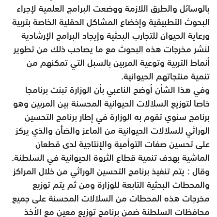
بالوسائل والطرق اللازمة ووضعت البرامج العلمية لإجراء
البحوث التطبيقية وإخضاع المشاكل الحقلية الخاصة بتربية
ورعاية الحيوان للتجارب البحثية وإيجاد البرامج الإرشادية
لنشر مخرجات هذه البحوث مع ما يصاحب ذلك من تطوير
أنماط التربية وتوعية المربين بالسبل التي تمكنهم من
تنمية منتجاتهم الحيوانية.
وفي هذا الشأن أوضح الناعبي بأن الوزارة تبنت برنامجا
خاصا لتوزيع السلالات الحيوانية المحسنة بين المربين وهو
برنامج سنوي تقوم به الوزارة في إطار برنامج التحسين
الوراثي للسلالات الحيوانية من الماعز والضأن والذي يركز
على تحسين صفات التوأمية والإنتاجية لدى قطعان
الماشية بهدف تنمية قطاع الثروة الحيوانية في السلطنة.
وقال : يتم تنفيذ برنامج التحسين الوراثي من خلال المراكز
والمحطات البحثية التابعة للوزارة ومن ثم يتم توزيع
مخرجات هذه المحطات من السلالات المحسنة على جميع
محافظات السلطنة ضمن برنامج توزيع معين مع الأخذ