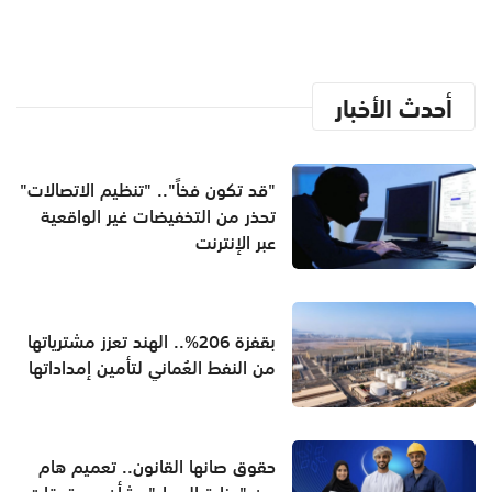
أحدث الأخبار
"قد تكون فخاً".. "تنظيم الاتصالات"
تحذر من التخفيضات غير الواقعية
عبر الإنترنت
بقفزة 206%.. الهند تعزز مشترياتها
من النفط العُماني لتأمين إمداداتها
حقوق صانها القانون.. تعميم هام