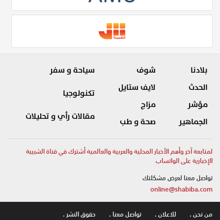
بلادنا
شوف
سياحة و سفر
الحدث
لايف ستايل
تكنولوجيا
مؤشر
مزاج
مقالات رأي و تحليلات
الجماهير
صحة و طب
لمتابعة آخر وأهم الأخبار المحلية والعربية والعالمية أشترك في قناة الشبيبة
الإخبارية على الواتساب
تواصل معنا لعرض مشكلتك
online@shabiba.com
من نحن .
للاعلان .
تواصل معنا .
حقوق النشر .