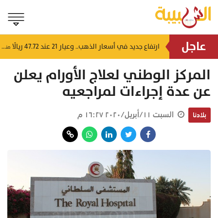
عاجل
4 إرشادات من شرطة عُمان السلطانية للقيادة في الأجواء المغبرة
ارتفاع جديد في أسعار الذهب.. وعيار 21 عند 47.72 ريالًا
منذ ١١ ساعة
منذ ١٢ ساعة
المركز الوطني لعلاج الأورام يعلن
عن عدة إجراءات لمراجعيه
السبت ١١/أبريل/٢٠٢٠ ١٦:٢٧ م
بلادنا