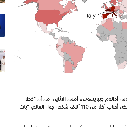
دروس أدانوم جيبريسوس، أمس الاثنين، من أن "خطر
حدوث وباء" بسبب فيروس كورونا المستجد، الذي أصاب أكثر من 110 آلاف شخص جول العالم، "بات
دما انتشر فيروس كورونا في عدد كبير من الدول،