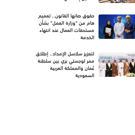
حقوق صانها القانون.. تعميم
هام من "وزارة العمل" بشأن
مستحقات العمال عند انتهاء
الخدمة
لتعزيز سلاسل الإمداد.. إطلاق
ممر لوجستي بري بين سلطنة
عُمان والمملكة العربية
السعودية