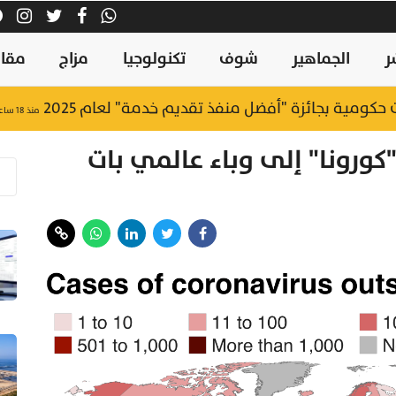
ر
الجماهير
شوف
تكنولوجيا
مزاج
مقال
منذ ١٨ ساعة
ق ممر لوجستي بري بين سلطنة عُمان والمملكة العربية ال
كورونا" إلى وباء عالمي بات