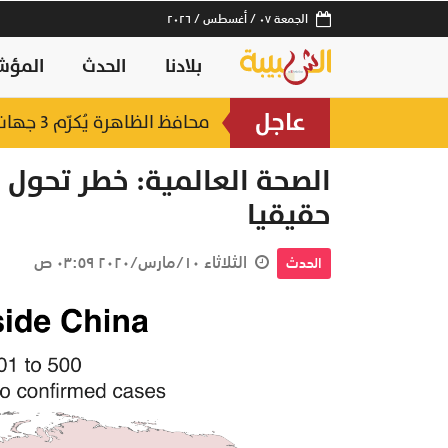
الجمعة ٠٧ / أغسطس / ٢٠٢٦
بلادنا
الحدث
المؤش
عاجل
محافظ الظاهرة يُكرّم 3 جهات حكومية بجائزة "أفضل منفذ تقديم خدمة" لعام 2025
لتعزيز سلاسل الإمداد.. إطلا
الصحة العالمية: خطر تحول "
حقيقيا
الثلاثاء ١٠/مارس/٢٠٢٠ ٠٣:٥٩ ص
الحدث