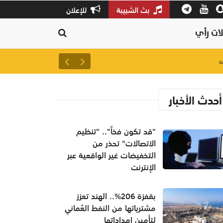
بث الشبيبة
للإعلان
ات رأي
جلالة السُّلطان المعظم يهنئ 
سعودية
منذ ١٧ ساعة
أحدث الأخبار
"قد تكون فخاً".. "تنظيم
الاتصالات" تحذر من
التخفيضات غير الواقعية عبر
الإنترنت
بقفزة 206%.. الهند تعزز
مشترياتها من النفط العُماني
لتأمين إمداداتها